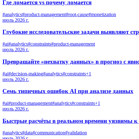
Где ломается vs почему ломается
#
analytics
#
product-management
#
root-cause
#
monetization
июль 2026 г.
Глубокие исследовательские задачи выявляют ст
#
ai
#
analytics
#
constraints
#
product-management
июль 2026 г.
Превращайте «нехватку данных» в прогноз с явн
#
ai
#
decision-making
#
analytics
#
constraints
+
1
июль 2026 г.
Семь типичных ошибок AI при анализе данных
#
ai
#
product-management
#
analytics
#
constraints
+
1
июль 2026 г.
Быстрые расчёты в реальном времени уязвимы к
#
analytics
#
data
#
communication
#
validation
июль 2026 г.