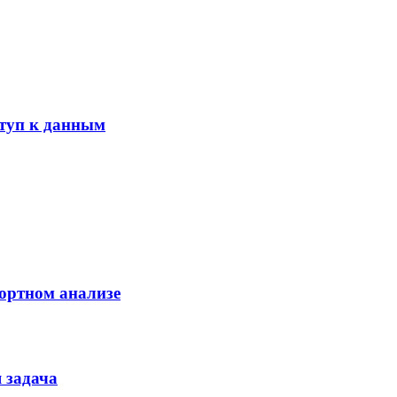
ступ к данным
ортном анализе
 задача