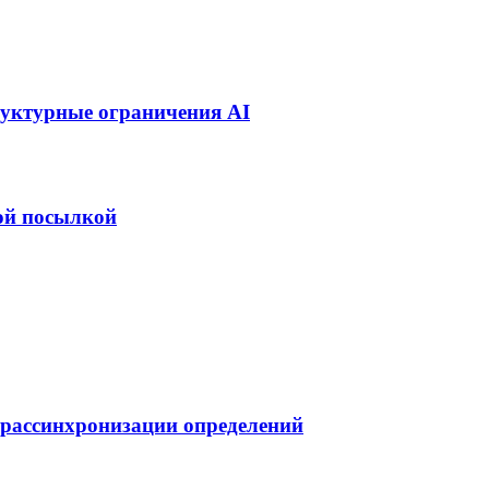
руктурные ограничения AI
ой посылкой
 рассинхронизации определений