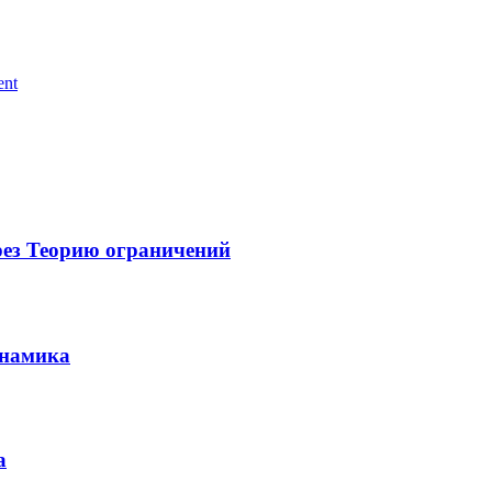
ent
рез Теорию ограничений
инамика
а