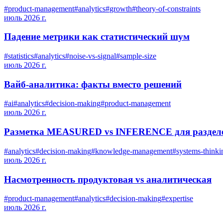
#
product-management
#
analytics
#
growth
#
theory-of-constraints
июль 2026 г.
Падение метрики как статистический шум
#
statistics
#
analytics
#
noise-vs-signal
#
sample-size
июль 2026 г.
Вайб-аналитика: факты вместо решений
#
ai
#
analytics
#
decision-making
#
product-management
июль 2026 г.
Разметка MEASURED vs INFERENCE для разделе
#
analytics
#
decision-making
#
knowledge-management
#
systems-thinki
июль 2026 г.
Насмотренность продуктовая vs аналитическая
#
product-management
#
analytics
#
decision-making
#
expertise
июль 2026 г.