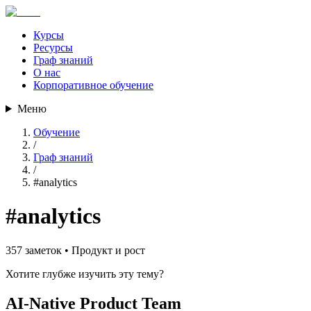
Курсы
Ресурсы
Граф знаний
О нас
Корпоративное обучение
Меню
Обучение
/
Граф знаний
/
#
analytics
#
analytics
357
заметок •
Продукт и рост
Хотите глубже изучить эту тему?
AI-Native Product Team