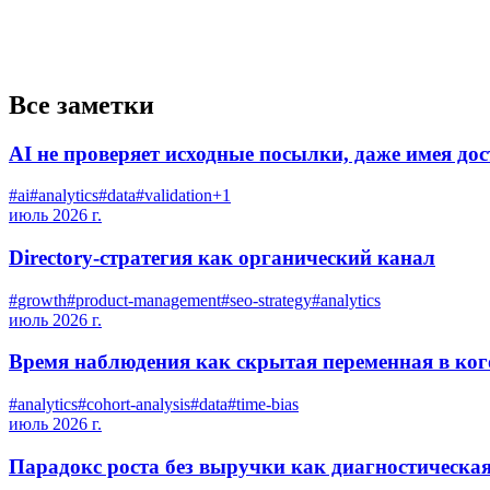
Все заметки
AI не проверяет исходные посылки, даже имея до
#
ai
#
analytics
#
data
#
validation
+
1
июль 2026 г.
Directory-стратегия как органический канал
#
growth
#
product-management
#
seo-strategy
#
analytics
июль 2026 г.
Время наблюдения как скрытая переменная в ког
#
analytics
#
cohort-analysis
#
data
#
time-bias
июль 2026 г.
Парадокс роста без выручки как диагностическая