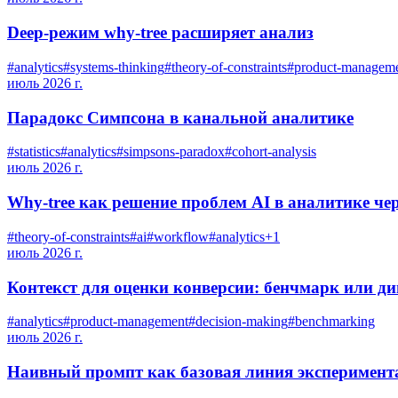
Deep-режим why-tree расширяет анализ
#
analytics
#
systems-thinking
#
theory-of-constraints
#
product-managem
июль 2026 г.
Парадокс Симпсона в канальной аналитике
#
statistics
#
analytics
#
simpsons-paradox
#
cohort-analysis
июль 2026 г.
Why-tree как решение проблем AI в аналитике че
#
theory-of-constraints
#
ai
#
workflow
#
analytics
+
1
июль 2026 г.
Контекст для оценки конверсии: бенчмарк или д
#
analytics
#
product-management
#
decision-making
#
benchmarking
июль 2026 г.
Наивный промпт как базовая линия эксперимент