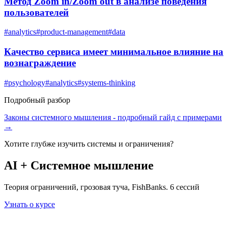
Метод Zoom in/Zoom out в анализе поведения
пользователей
#
analytics
#
product-management
#
data
Качество сервиса имеет минимальное влияние на
вознаграждение
#
psychology
#
analytics
#
systems-thinking
Подробный разбор
Законы системного мышления
- подробный гайд с примерами
→
Хотите глубже изучить
системы и ограничения
?
AI + Системное мышление
Теория ограничений, грозовая туча, FishBanks. 6 сессий
Узнать о курсе