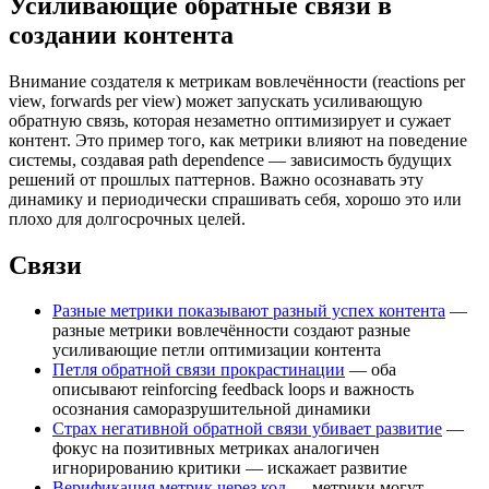
Усиливающие обратные связи в
создании контента
Внимание создателя к метрикам вовлечённости (reactions per
view, forwards per view) может запускать усиливающую
обратную связь, которая незаметно оптимизирует и сужает
контент. Это пример того, как метрики влияют на поведение
системы, создавая path dependence — зависимость будущих
решений от прошлых паттернов. Важно осознавать эту
динамику и периодически спрашивать себя, хорошо это или
плохо для долгосрочных целей.
Связи
Разные метрики показывают разный успех контента
—
разные метрики вовлечённости создают разные
усиливающие петли оптимизации контента
Петля обратной связи прокрастинации
— оба
описывают reinforcing feedback loops и важность
осознания саморазрушительной динамики
Страх негативной обратной связи убивает развитие
—
фокус на позитивных метриках аналогичен
игнорированию критики — искажает развитие
Верификация метрик через код
— метрики могут