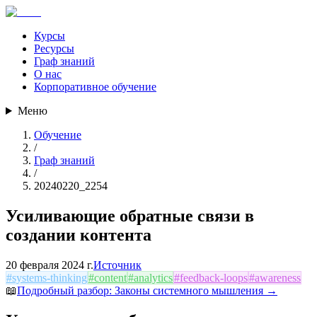
Курсы
Ресурсы
Граф знаний
О нас
Корпоративное обучение
Меню
Обучение
/
Граф знаний
/
20240220_2254
Усиливающие обратные связи в
создании контента
20 февраля 2024 г.
Источник
#
systems-thinking
#
content
#
analytics
#
feedback-loops
#
awareness
📖
Подробный разбор:
Законы системного мышления
→