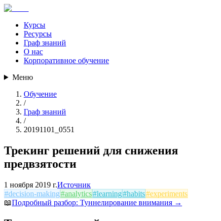
Курсы
Ресурсы
Граф знаний
О нас
Корпоративное обучение
Меню
Обучение
/
Граф знаний
/
20191101_0551
Трекинг решений для снижения
предвзятости
1 ноября 2019 г.
Источник
#
decision-making
#
analytics
#
learning
#
habits
#
experiments
📖
Подробный разбор:
Туннелирование внимания
→