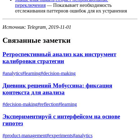
переключения
— Показывает необходимость
отслеживания паттернов ошибок для их устранения
Источник: Telegram, 2019-11-01
Связанные заметки
Ретроспективный анализ как инструмент
калибровки стратегии
#
analytics
#
learning
#
decision-making
Дневник решений Мобуссина: фиксация
контекста для анализа
#
decision-making
#
reflection
#
learning
Экспериментируй с интерфейсом на основе
гипотез
#
product-management
#
experiments
#
analytics