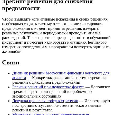
Трекинг решений для снижения
предвзятости
Чтобы выявлять когнитивные искажения в своих решениях,
необходимо создать систему отслеживания: фиксировать
предположения в момент принятия решения, измерять
реальные результаты и периодически проводить анализ
расхождений. Такая практика превращает опыт в обучающий
инструмент и помогает калибровать интуицию. Без явного
измерения последствий мы продолжаем повторять одни и те
же ошибки.
Связи
Дневник решений Мобуссина: фиксация контекста для
анализа
— Конкретная реализация системы трекинга
решений с фиксацией предположений
Ревизия решений при недостатке фокуса
— Дополняет
трекинг через анализ решений в проблемных
эмоциональных состояниях
Ловушка прошлых побед в стратегии
— Иллюстрирует
последствия отсутствия систематического анализа
решений и результатов
Мышечная память создает непроизвольные