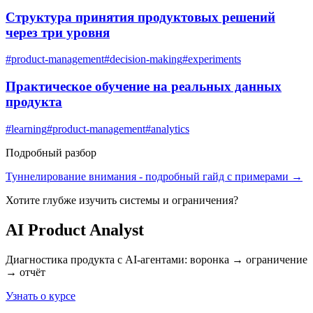
Структура принятия продуктовых решений
через три уровня
#
product-management
#
decision-making
#
experiments
Практическое обучение на реальных данных
продукта
#
learning
#
product-management
#
analytics
Подробный разбор
Туннелирование внимания
- подробный гайд с примерами →
Хотите глубже изучить
системы и ограничения
?
AI Product Analyst
Диагностика продукта с AI-агентами: воронка → ограничение
→ отчёт
Узнать о курсе