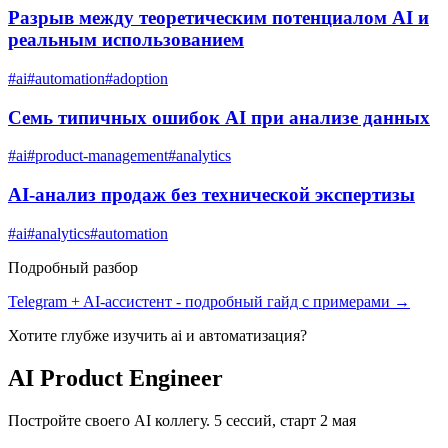
Разрыв между теоретическим потенциалом AI и
реальным использованием
#
ai
#
automation
#
adoption
Семь типичных ошибок AI при анализе данных
#
ai
#
product-management
#
analytics
AI-анализ продаж без технической экспертизы
#
ai
#
analytics
#
automation
Подробный разбор
Telegram + AI-ассистент
- подробный гайд с примерами →
Хотите глубже изучить
ai и автоматизация
?
AI Product Engineer
Постройте своего AI коллегу. 5 сессий, старт 2 мая