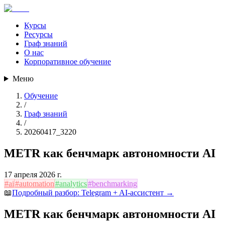
Курсы
Ресурсы
Граф знаний
О нас
Корпоративное обучение
Меню
Обучение
/
Граф знаний
/
20260417_3220
METR как бенчмарк автономности AI
17 апреля 2026 г.
#
ai
#
automation
#
analytics
#
benchmarking
📖
Подробный разбор:
Telegram + AI-ассистент
→
METR как бенчмарк автономности AI