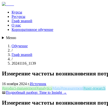
Курсы
Ресурсы
Граф знаний
О нас
Корпоративное обучение
Меню
Обучение
/
Граф знаний
/
20241116_1139
Измерение частоты возникновения пот
16 ноября 2024 г.
Источник
#
product-management
#
analytics
#
data
#
measurement
#
user-research
📖
Подробный разбор:
Time to Insight
→
Измерение частоты возникновения пот