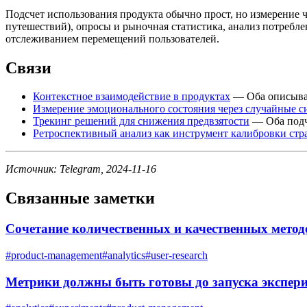
Подсчет использования продукта обычно прост, но измерение ч
путешествий), опросы и рыночная статистика, анализ потребле
отслеживанием перемещений пользователей.
Связи
Контекстное взаимодействие в продуктах
— Оба описываю
Измерение эмоционального состояния через случайные с
Трекинг решений для снижения предвзятости
— Оба подч
Ретроспективный анализ как инструмент калибровки стр
Источник: Telegram, 2024-11-16
Связанные заметки
Сочетание количественных и качественных метод
#
product-management
#
analytics
#
user-research
Метрики должны быть готовы до запуска экспер