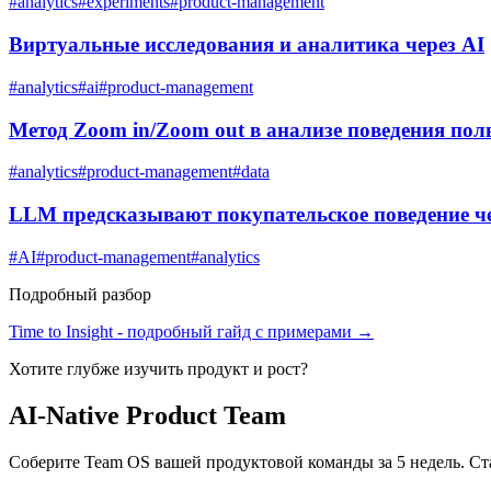
#
analytics
#
experiments
#
product-management
Виртуальные исследования и аналитика через AI
#
analytics
#
ai
#
product-management
Метод Zoom in/Zoom out в анализе поведения пол
#
analytics
#
product-management
#
data
LLM предсказывают покупательское поведение че
#
AI
#
product-management
#
analytics
Подробный разбор
Time to Insight
- подробный гайд с примерами →
Хотите глубже изучить
продукт и рост
?
AI-Native Product Team
Соберите Team OS вашей продуктовой команды за 5 недель. Ст