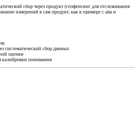
атический сбор через продукт (геофенсинг для отслеживания
ание измерений в сам продукт, как в примере с aita и
ля
ез систематический сбор данных
ной оценки
я калибровки понимания