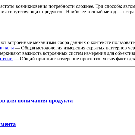
астоты возникновения потребности сложнее. Три способа: автом
ния сопутствующих продуктов. Наиболее точный метод — встраив
т встроенные механизмы сбора данных о контексте пользовате
игналы
— Общая методология измерения скрытых паттернов чер
еркивают важность встроенных систем измерения для объектив
атегии
— Общий принцип: измерение прогнозов versus факта дл
ов для понимания продукта
имента