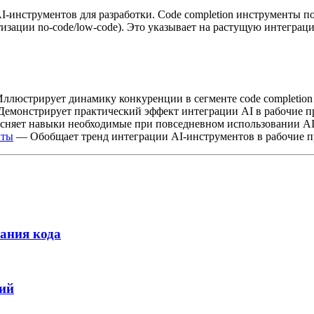
AI-инструментов для разработки. Code completion инструменты 
тизации no-code/low-code). Это указывает на растущую интегра
люстрирует динамику конкуренции в сегменте code completion
емонстрирует практический эффект интеграции AI в рабочие п
няет навыки необходимые при повседневном использовании AI 
нты
— Обобщает тренд интеграции AI-инструментов в рабочие п
ания кода
ний