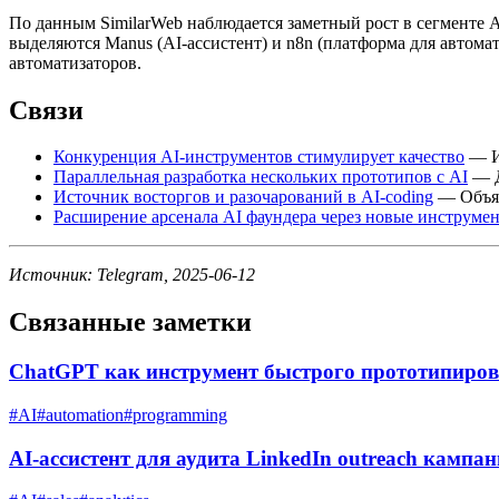
По данным SimilarWeb наблюдается заметный рост в сегменте 
выделяются Manus (AI-ассистент) и n8n (платформа для автома
автоматизаторов.
Связи
Конкуренция AI-инструментов стимулирует качество
— Ил
Параллельная разработка нескольких прототипов с AI
— Д
Источник восторгов и разочарований в AI-coding
— Объяс
Расширение арсенала AI фаундера через новые инструме
Источник: Telegram, 2025-06-12
Связанные заметки
ChatGPT как инструмент быстрого прототипиров
#
AI
#
automation
#
programming
AI-ассистент для аудита LinkedIn outreach кампа