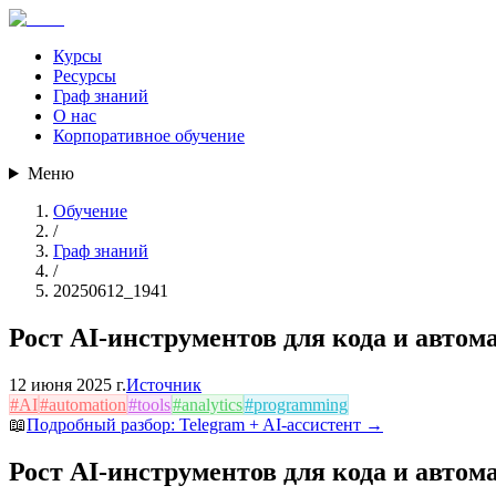
Курсы
Ресурсы
Граф знаний
О нас
Корпоративное обучение
Меню
Обучение
/
Граф знаний
/
20250612_1941
Рост AI-инструментов для кода и автом
12 июня 2025 г.
Источник
#
AI
#
automation
#
tools
#
analytics
#
programming
📖
Подробный разбор:
Telegram + AI-ассистент
→
Рост AI-инструментов для кода и автом