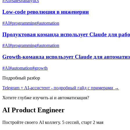
#
AI
#
sales
#
analytics
Low-code революция в инженерии
#
AI
#
programming
#
automation
Продуктовая команда использует Claude для раб
#
AI
#
programming
#
automation
Growth-команда использует Claude для автомати
#
AI
#
automation
#
growth
Подробный разбор
Telegram + AI-ассистент
- подробный гайд с примерами →
Хотите глубже изучить
ai и автоматизация
?
AI Product Engineer
Постройте своего AI коллегу. 5 сессий, старт 2 мая