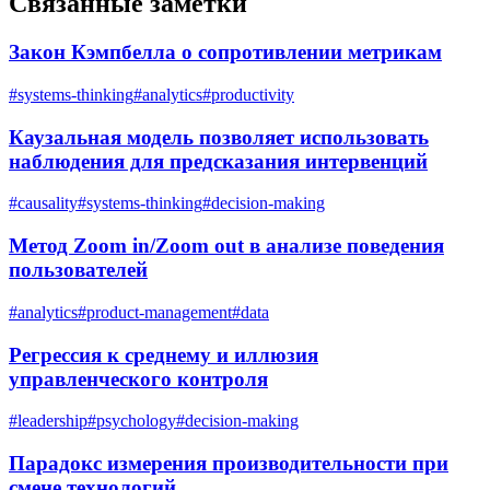
Связанные заметки
Закон Кэмпбелла о сопротивлении метрикам
#
systems-thinking
#
analytics
#
productivity
Каузальная модель позволяет использовать
наблюдения для предсказания интервенций
#
causality
#
systems-thinking
#
decision-making
Метод Zoom in/Zoom out в анализе поведения
пользователей
#
analytics
#
product-management
#
data
Регрессия к среднему и иллюзия
управленческого контроля
#
leadership
#
psychology
#
decision-making
Парадокс измерения производительности при
смене технологий