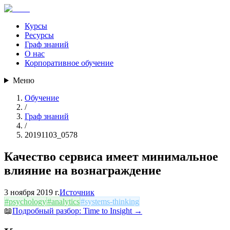
Курсы
Ресурсы
Граф знаний
О нас
Корпоративное обучение
Меню
Обучение
/
Граф знаний
/
20191103_0578
Качество сервиса имеет минимальное
влияние на вознаграждение
3 ноября 2019 г.
Источник
#
psychology
#
analytics
#
systems-thinking
📖
Подробный разбор:
Time to Insight
→