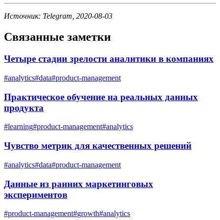
Источник: Telegram, 2020-08-03
Связанные заметки
Четыре стадии зрелости аналитики в компаниях
#
analytics
#
data
#
product-management
Практическое обучение на реальных данных
продукта
#
learning
#
product-management
#
analytics
Чувство метрик для качественных решений
#
analytics
#
data
#
product-management
Данные из ранних маркетинговых
экспериментов
#
product-management
#
growth
#
analytics