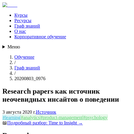
Курсы
Ресурсы
Граф знаний
О нас
Корпоративное обучение
Меню
Обучение
/
Граф знаний
/
20200803_0976
Research papers как источник
неочевидных инсайтов о поведении
3 августа 2020 г.
Источник
#
learning
#
analytics
#
product-management
#
psychology
📖
Подробный разбор:
Time to Insight
→