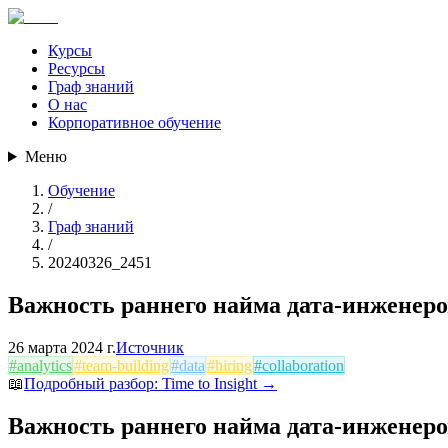
Курсы
Ресурсы
Граф знаний
О нас
Корпоративное обучение
Меню
Обучение
/
Граф знаний
/
20240326_2451
Важность раннего найма дата-инженеро
26 марта 2024 г.
Источник
#
analytics
#
team-building
#
data
#
hiring
#
collaboration
📖
Подробный разбор:
Time to Insight
→
Важность раннего найма дата-инженеро