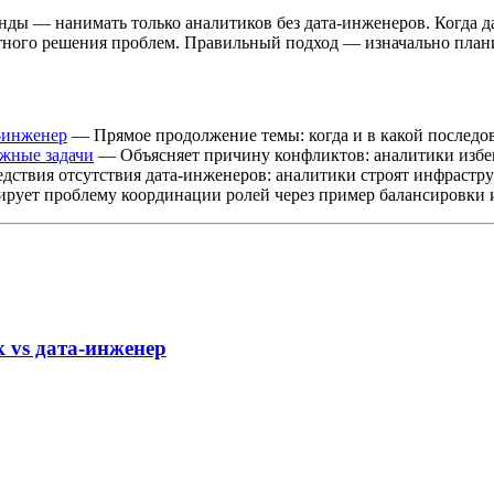
нды — нанимать только аналитиков без дата-инженеров. Когда 
ного решения проблем. Правильный подход — изначально планир
а-инженер
— Прямое продолжение темы: когда и в какой последо
ежные задачи
— Объясняет причину конфликтов: аналитики избег
ствия отсутствия дата-инженеров: аналитики строят инфрастру
ует проблему координации ролей через пример балансировки 
 vs дата-инженер