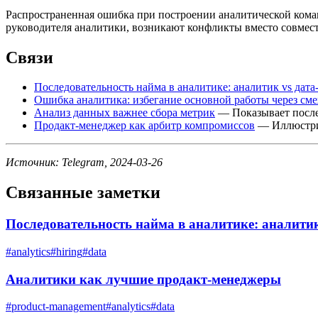
Распространенная ошибка при построении аналитической кома
руководителя аналитики, возникают конфликты вместо совмест
Связи
Последовательность найма в аналитике: аналитик vs дат
Ошибка аналитика: избегание основной работы через см
Анализ данных важнее сбора метрик
— Показывает послед
Продакт-менеджер как арбитр компромиссов
— Иллюстрир
Источник: Telegram, 2024-03-26
Связанные заметки
Последовательность найма в аналитике: аналитик
#
analytics
#
hiring
#
data
Аналитики как лучшие продакт-менеджеры
#
product-management
#
analytics
#
data