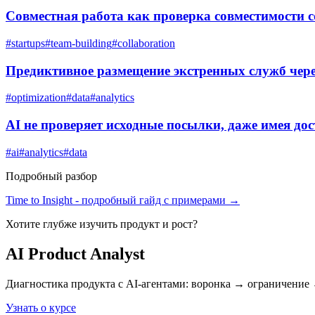
Совместная работа как проверка совместимости с
#
startups
#
team-building
#
collaboration
Предиктивное размещение экстренных служб чер
#
optimization
#
data
#
analytics
AI не проверяет исходные посылки, даже имея до
#
ai
#
analytics
#
data
Подробный разбор
Time to Insight
- подробный гайд с примерами →
Хотите глубже изучить
продукт и рост
?
AI Product Analyst
Диагностика продукта с AI-агентами: воронка → ограничение 
Узнать о курсе