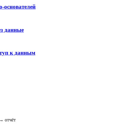
о-основателей
ез данные
ступ к данным
→ отчёт