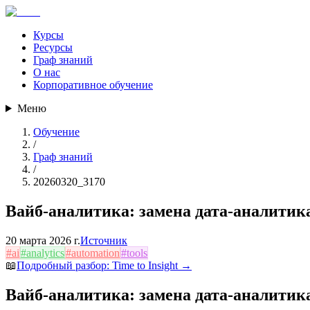
Курсы
Ресурсы
Граф знаний
О нас
Корпоративное обучение
Меню
Обучение
/
Граф знаний
/
20260320_3170
Вайб-аналитика: замена дата-аналитик
20 марта 2026 г.
Источник
#
ai
#
analytics
#
automation
#
tools
📖
Подробный разбор:
Time to Insight
→
Вайб-аналитика: замена дата-аналитик