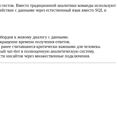
A/B-тестов. Вместо традиционной аналитики команды используют
ействие с данными через естественный язык вместо SQL и
шбордов к живому диалогу с данными.
окращение времени получения ответов.
ранее считавшиеся критически важными для человека.
й чат-бот в полноценную аналитическую систему.
сти инсайтов через множественные подключения.