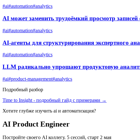
#
ai
#
automation
#
analytics
AI может заменить трудоёмкий просмотр записей 
#
ai
#
automation
#
analytics
AI-агенты для структурирования экспертного ан
#
ai
#
automation
#
analytics
LLM радикально упрощают продуктовую аналит
#
ai
#
product-management
#
analytics
Подробный разбор
Time to Insight
- подробный гайд с примерами →
Хотите глубже изучить
ai и автоматизация
?
AI Product Engineer
Постройте своего AI коллегу. 5 сессий, старт 2 мая