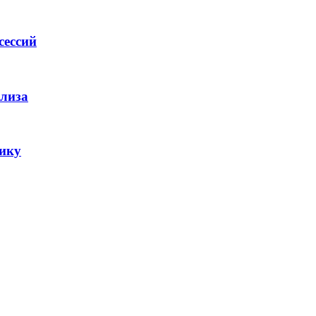
сессий
ализа
ику