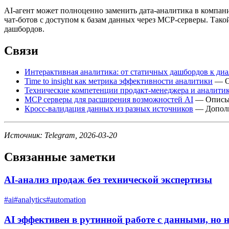
AI-агент может полноценно заменить дата-аналитика в компани
чат-ботов с доступом к базам данных через MCP-серверы. Так
дашбордов.
Связи
Интерактивная аналитика: от статичных дашбордов к диа
Time to insight как метрика эффективности аналитики
— Об
Технические компетенции продакт-менеджера и аналити
MCP серверы для расширения возможностей AI
— Описыв
Кросс-валидация данных из разных источников
— Дополня
Источник: Telegram, 2026-03-20
Связанные заметки
AI-анализ продаж без технической экспертизы
#
ai
#
analytics
#
automation
AI эффективен в рутинной работе с данными, но н