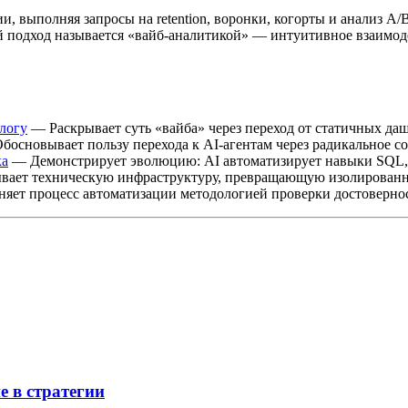
и, выполняя запросы на retention, воронки, когорты и анализ 
ой подход называется «вайб-аналитикой» — интуитивное взаимод
логу
— Раскрывает суть «вайба» через переход от статичных да
основывает пользу перехода к AI-агентам через радикальное с
ка
— Демонстрирует эволюцию: AI автоматизирует навыки SQL, 
ает техническую инфраструктуру, превращающую изолированны
ет процесс автоматизации методологией проверки достоверно
е в стратегии