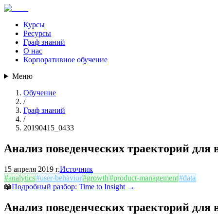
Курсы
Ресурсы
Граф знаний
О нас
Корпоративное обучение
Меню
Обучение
/
Граф знаний
/
20190415_0433
Анализ поведенческих траекторий для
15 апреля 2019 г.
Источник
#
analytics
#
user-behavior
#
growth
#
product-management
#
data
📖
Подробный разбор:
Time to Insight
→
Анализ поведенческих траекторий для