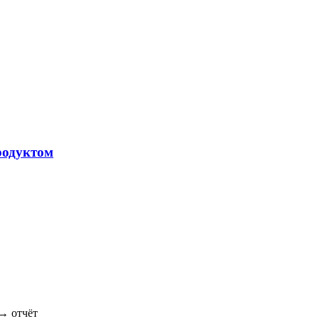
родуктом
→ отчёт