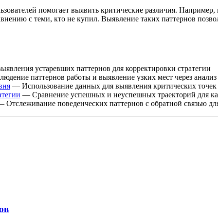
зователей помогает выявить критические различия. Например, 
нению с теми, кто не купил. Выявление таких паттернов позволя
ыявления устаревших паттернов для корректировки стратегии
юдение паттернов работы и выявление узких мест через анализ
вня
— Использование данных для выявления критических точек
атегии
— Сравнение успешных и неуспешных траекторий для ка
 Отслеживание поведенческих паттернов с обратной связью дл
ов