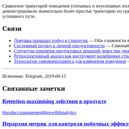
Сравнение траекторий поведения успешных и неуспешных поль
демонстрировали значительно более простые траектории по срав
успешного пути.
Связи
Ловушка прошлых побед в стратегии
— Оба о важности в
Системный подход к личной продуктивности
— Самонабл
Структура принятия продуктовых решений через три уро
Ретроспективный анализ как инструмент калибровки стр
Технологии самомониторинга для изменения поведения
—
Источник: Telegram, 2019-04-15
Связанные заметки
Retention-maximising действия в продукте
#
product-management
#
growth
#
analytics
Иерархия метрик для контроля побочных эффект