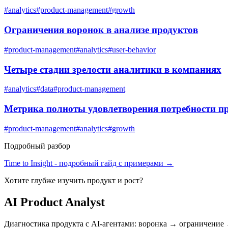
#
analytics
#
product-management
#
growth
Ограничения воронок в анализе продуктов
#
product-management
#
analytics
#
user-behavior
Четыре стадии зрелости аналитики в компаниях
#
analytics
#
data
#
product-management
Метрика полноты удовлетворения потребности п
#
product-management
#
analytics
#
growth
Подробный разбор
Time to Insight
- подробный гайд с примерами →
Хотите глубже изучить
продукт и рост
?
AI Product Analyst
Диагностика продукта с AI-агентами: воронка → ограничение 