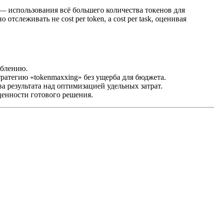
» — использования всё большего количества токенов для
слеживать не cost per token, а cost per task, оценивая
еблению.
атегию «tokenmaxxing» без ущерба для бюджета.
 результата над оптимизацией удельных затрат.
ценности готового решения.