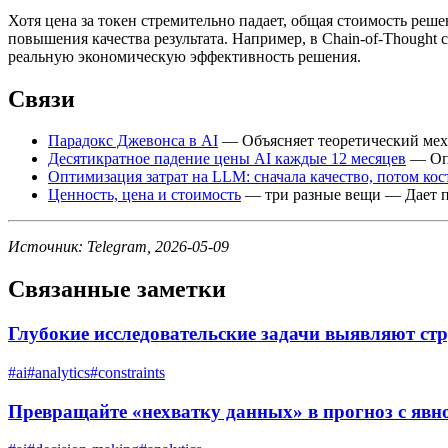
Хотя цена за токен стремительно падает, общая стоимость реше
повышения качества результата. Например, в Chain-of-Thought с
реальную экономическую эффективность решения.
Связи
Парадокс Джевонса в AI
— Объясняет теоретический меха
Десятикратное падение цены AI каждые 12 месяцев
— Опи
Оптимизация затрат на LLM: сначала качество, потом ко
Ценность, цена и стоимость
— три разные вещи — Дает по
Источник: Telegram, 2026-05-09
Связанные заметки
Глубокие исследовательские задачи выявляют ст
#
ai
#
analytics
#
constraints
Превращайте «нехватку данных» в прогноз с явн