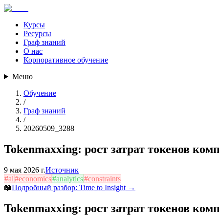
Курсы
Ресурсы
Граф знаний
О нас
Корпоративное обучение
Меню
Обучение
/
Граф знаний
/
20260509_3288
Tokenmaxxing: рост затрат токенов ком
9 мая 2026 г.
Источник
#
ai
#
economics
#
analytics
#
constraints
📖
Подробный разбор:
Time to Insight
→
Tokenmaxxing: рост затрат токенов ком