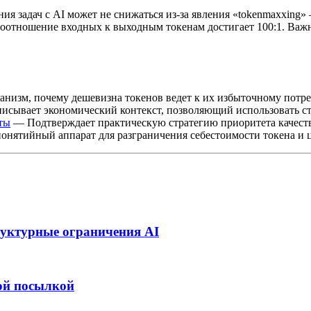
ния задач с AI может не снижаться из-за явления «tokenmaxxing
оотношение входных к выходным токенам достигает 100:1. Важно от
низм, почему дешевизна токенов ведет к их избыточному потр
сывает экономический контекст, позволяющий использовать стр
сты
— Подтверждает практическую стратегию приоритета качества
нятийный аппарат для разграничения себестоимости токена и 
руктурные ограничения AI
ой посылкой