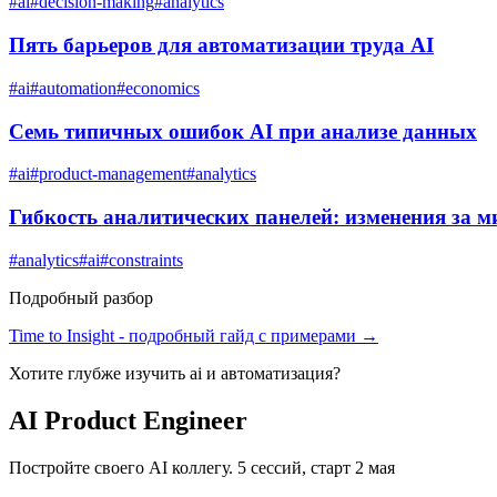
#
ai
#
decision-making
#
analytics
Пять барьеров для автоматизации труда AI
#
ai
#
automation
#
economics
Семь типичных ошибок AI при анализе данных
#
ai
#
product-management
#
analytics
Гибкость аналитических панелей: изменения за м
#
analytics
#
ai
#
constraints
Подробный разбор
Time to Insight
- подробный гайд с примерами →
Хотите глубже изучить
ai и автоматизация
?
AI Product Engineer
Постройте своего AI коллегу. 5 сессий, старт 2 мая