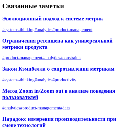
Связанные заметки
Эволюционный подход к системе метрик
#
systems-thinking
#
analytics
#
product-management
Ограничения ретеншена как универсальной
метрики продукта
#
product-management
#
analytics
#
constraints
Закон Кэмпбелла о сопротивлении метрикам
#
systems-thinking
#
analytics
#
productivity
Метод Zoom in/Zoom out в анализе поведения
пользователей
#
analytics
#
product-management
#
data
Парадокс измерения производительности при
смене технологий