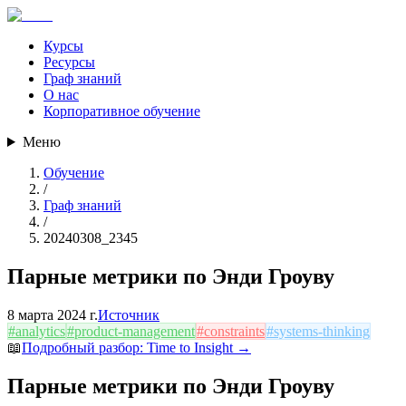
Курсы
Ресурсы
Граф знаний
О нас
Корпоративное обучение
Меню
Обучение
/
Граф знаний
/
20240308_2345
Парные метрики по Энди Гроуву
8 марта 2024 г.
Источник
#
analytics
#
product-management
#
constraints
#
systems-thinking
📖
Подробный разбор:
Time to Insight
→
Парные метрики по Энди Гроуву