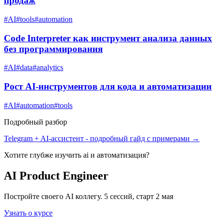
продаж
#
AI
#
tools
#
automation
Code Interpreter как инструмент анализа данных
без программирования
#
AI
#
data
#
analytics
Рост AI-инструментов для кода и автоматизации
#
AI
#
automation
#
tools
Подробный разбор
Telegram + AI-ассистент
- подробный гайд с примерами →
Хотите глубже изучить
ai и автоматизация
?
AI Product Engineer
Постройте своего AI коллегу. 5 сессий, старт 2 мая
Узнать о курсе