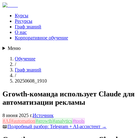
Курсы
Ресурсы
Граф знаний
О нас
Корпоративное обучение
Меню
Обучение
/
Граф знаний
/
20250608_1910
Growth-команда использует Claude для
автоматизации рекламы
8 июня 2025 г.
Источник
#
AI
#
automation
#
growth
#
analytics
#
tools
📖
Подробный разбор:
Telegram + AI-ассистент
→