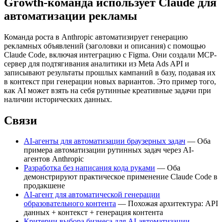
Growth-команда использует Claude для
автоматизации рекламы
Команда роста в Anthropic автоматизирует генерацию
рекламных объявлений (заголовки и описания) с помощью
Claude Code, включая интеграцию с Figma. Они создали MCP-
сервер для подтягивания аналитики из Meta Ads API и
записывают результаты прошлых кампаний в базу, подавая их
в контекст при генерации новых вариантов. Это пример того,
как AI может взять на себя рутинные креативные задачи при
наличии исторических данных.
Связи
AI-агенты для автоматизации браузерных задач
— Оба
примера автоматизации рутинных задач через AI-
агентов Anthropic
Разработка без написания кода руками
— Оба
демонстрируют практическое применение Claude Code в
продакшене
AI-агент для автоматической генерации
образовательного контента
— Похожая архитектура: API
данных + контекст + генерация контента
Критерии выбора бизнеса для AI-автоматизации
—