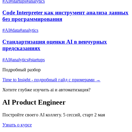
#
AI
#
startups
#
analytics
Code Interpreter как инструмент анализа данных
без программирования
#
AI
#
data
#
analytics
Стандартизация оценки AI в венчурных
предсказаниях
#
AI
#
analytics
#
startups
Подробный разбор
Time to Insight
- подробный гайд с примерами →
Хотите глубже изучить
ai и автоматизация
?
AI Product Engineer
Постройте своего AI коллегу. 5 сессий, старт 2 мая
Узнать о курсе