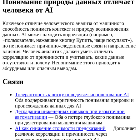
Понимание природы данных отличает
человека от AI
Ключевое отличие человеческого анализа от машинного —
способность понимать контекст и природу возникновения
данных. AI может находить корреляции (например,
«пользователи, нажавшие кнопку Купить, чаще покупают»),
но не понимает причинно-следственные связи и направление
влияния. Человек-аналитик должен уметь отличать
корреляцию от причинности и учитывать, какие данные
отсутствуют и почему. Непонимание этого приводит к
абсурдным или опасным выводам.
Связи
Толерантность к риску определяет использование AI
—
Оба подчеркивают критичность понимания природы и
происхождения данных для AI
Деградация инженерных навыков при избыточной
автоматизации
— Оба о потере глубокого понимания
при делегировании мышления машинам
AI как снижение стоимости предсказаний
— Дополняет
различие корреляции и причинности через
экономическую рамку ограничений AI