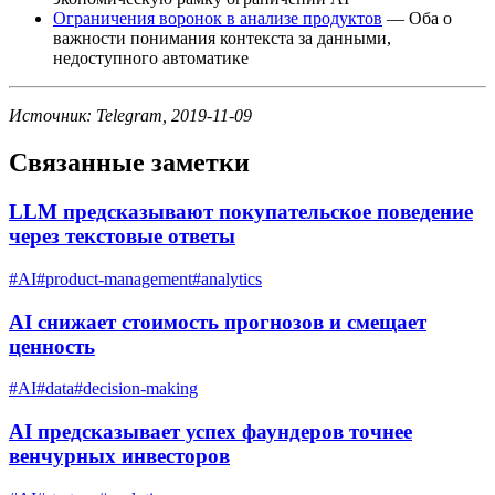
Ограничения воронок в анализе продуктов
— Оба о
важности понимания контекста за данными,
недоступного автоматике
Источник: Telegram, 2019-11-09
Связанные заметки
LLM предсказывают покупательское поведение
через текстовые ответы
#
AI
#
product-management
#
analytics
AI снижает стоимость прогнозов и смещает
ценность
#
AI
#
data
#
decision-making
AI предсказывает успех фаундеров точнее
венчурных инвесторов