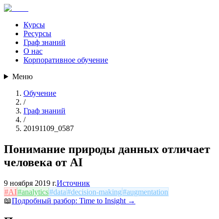
Курсы
Ресурсы
Граф знаний
О нас
Корпоративное обучение
Меню
Обучение
/
Граф знаний
/
20191109_0587
Понимание природы данных отличает
человека от AI
9 ноября 2019 г.
Источник
#
AI
#
analytics
#
data
#
decision-making
#
augmentation
📖
Подробный разбор:
Time to Insight
→