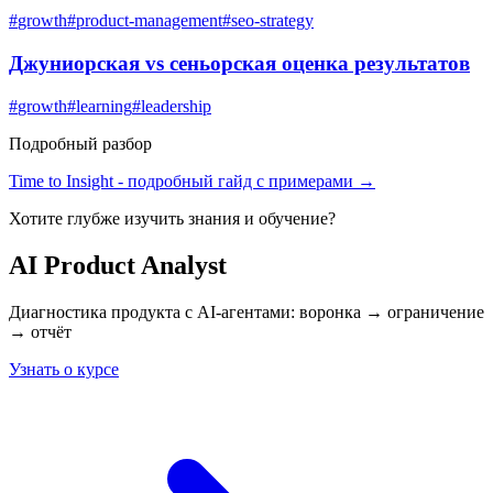
#
growth
#
product-management
#
seo-strategy
Джуниорская vs сеньорская оценка результатов
#
growth
#
learning
#
leadership
Подробный разбор
Time to Insight
- подробный гайд с примерами →
Хотите глубже изучить
знания и обучение
?
AI Product Analyst
Диагностика продукта с AI-агентами: воронка → ограничение
→ отчёт
Узнать о курсе