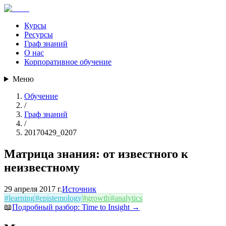
Курсы
Ресурсы
Граф знаний
О нас
Корпоративное обучение
Меню
Обучение
/
Граф знаний
/
20170429_0207
Матрица знания: от известного к
неизвестному
29 апреля 2017 г.
Источник
#
learning
#
epistemology
#
growth
#
analytics
📖
Подробный разбор:
Time to Insight
→