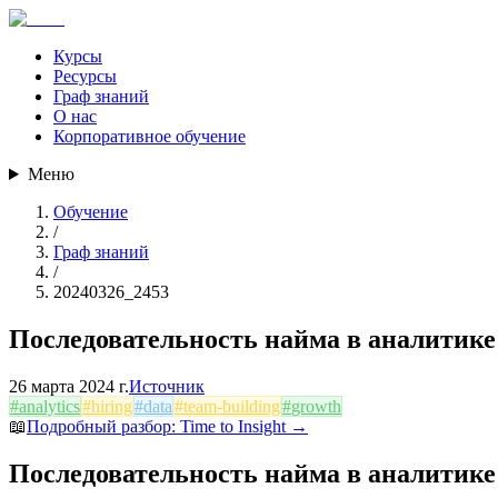
Курсы
Ресурсы
Граф знаний
О нас
Корпоративное обучение
Меню
Обучение
/
Граф знаний
/
20240326_2453
Последовательность найма в аналитике
26 марта 2024 г.
Источник
#
analytics
#
hiring
#
data
#
team-building
#
growth
📖
Подробный разбор:
Time to Insight
→
Последовательность найма в аналитике