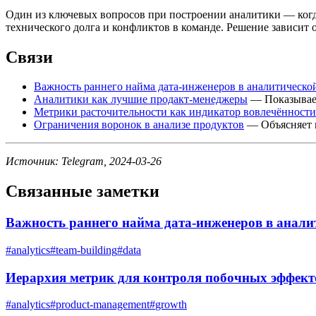
Один из ключевых вопросов при построении аналитики — когда
технического долга и конфликтов в команде. Решение зависит 
Связи
Важность раннего найма дата-инженеров в аналитическо
Аналитики как лучшие продакт-менеджеры
— Показывает
Метрики расточительности как индикатор вовлечённости
Ограничения воронок в анализе продуктов
— Объясняет п
Источник: Telegram, 2024-03-26
Связанные заметки
Важность раннего найма дата-инженеров в анали
#
analytics
#
team-building
#
data
Иерархия метрик для контроля побочных эффект
#
analytics
#
product-management
#
growth