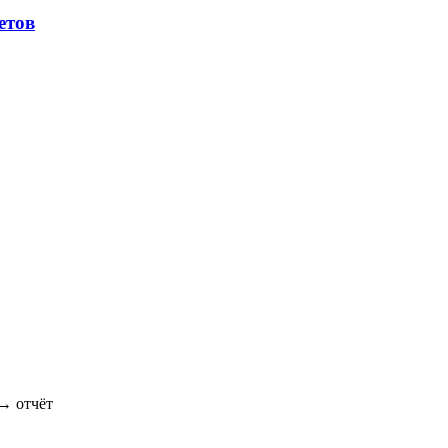
етов
→ отчёт