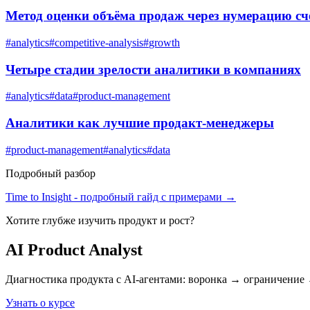
Метод оценки объёма продаж через нумерацию сч
#
analytics
#
competitive-analysis
#
growth
Четыре стадии зрелости аналитики в компаниях
#
analytics
#
data
#
product-management
Аналитики как лучшие продакт-менеджеры
#
product-management
#
analytics
#
data
Подробный разбор
Time to Insight
- подробный гайд с примерами →
Хотите глубже изучить
продукт и рост
?
AI Product Analyst
Диагностика продукта с AI-агентами: воронка → ограничение 
Узнать о курсе