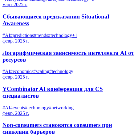
март 2025 г.
Сбывающиеся предсказания Situational
Awareness
#
AI
#
predictions
#
trends
#
technology
+
1
февр. 2025 г.
Логарифмическая зависимость интеллекта AI от
ресурсов
#
AI
#
economics
#
scaling
#
technology
февр. 2025 г.
YCombinator AI конференция для CS
специалистов
#
AI
#
events
#
technology
#
networking
февр. 2025 г.
Non-consumers становятся consumers при
снижении барьеров