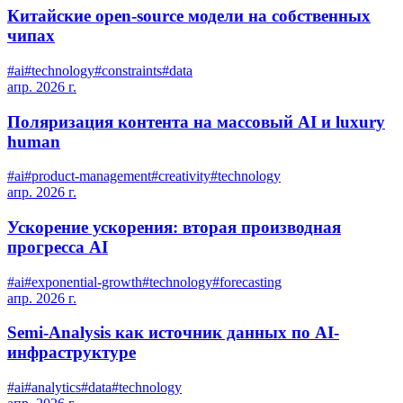
Китайские open-source модели на собственных
чипах
#
ai
#
technology
#
constraints
#
data
апр. 2026 г.
Поляризация контента на массовый AI и luxury
human
#
ai
#
product-management
#
creativity
#
technology
апр. 2026 г.
Ускорение ускорения: вторая производная
прогресса AI
#
ai
#
exponential-growth
#
technology
#
forecasting
апр. 2026 г.
Semi-Analysis как источник данных по AI-
инфраструктуре
#
ai
#
analytics
#
data
#
technology