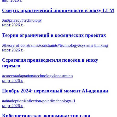
апр. 2026 г.
Смерть практической анонимности в эпоху LLM
#
ai
#
privacy
#
technology
март 2026 г.
Теория ограничений в космических проектах
#
theory-of-constraints
#
constraints
#
technology
#
systems-thinking
март 2026 г.
Стратегия производителя повозок в эпоху
перемен
#
career
#
adaptation
#
technology
#
constraints
март 2026 г.
Ноябрь 2024: переломный момент AI-адопции
#
ai
#
adoption
#
inflection-point
#
technology
+
1
март 2026 г.
Кибернетическая экономика: три слоя