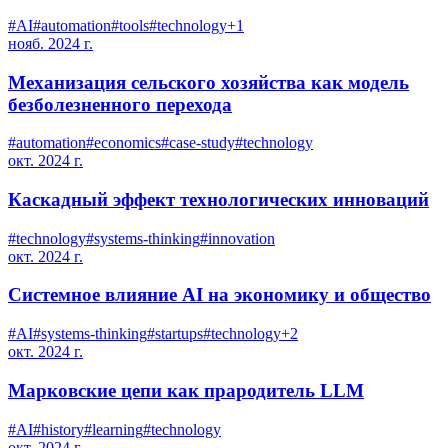
#
AI
#
automation
#
tools
#
technology
+
1
нояб. 2024 г.
Механизация сельского хозяйства как модель
безболезненного перехода
#
automation
#
economics
#
case-study
#
technology
окт. 2024 г.
Каскадный эффект технологических инноваций
#
technology
#
systems-thinking
#
innovation
окт. 2024 г.
Системное влияние AI на экономику и общество
#
AI
#
systems-thinking
#
startups
#
technology
+
2
окт. 2024 г.
Марковские цепи как прародитель LLM
#
AI
#
history
#
learning
#
technology
окт. 2024 г.