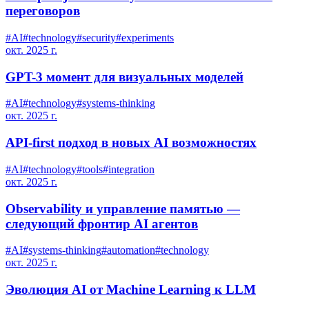
переговоров
#
AI
#
technology
#
security
#
experiments
окт. 2025 г.
GPT-3 момент для визуальных моделей
#
AI
#
technology
#
systems-thinking
окт. 2025 г.
API-first подход в новых AI возможностях
#
AI
#
technology
#
tools
#
integration
окт. 2025 г.
Observability и управление памятью —
следующий фронтир AI агентов
#
AI
#
systems-thinking
#
automation
#
technology
окт. 2025 г.
Эволюция AI от Machine Learning к LLM