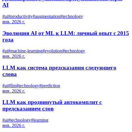
AI
#
ai
#
productivity
#
augmentation
#
technology
янв. 2026 г.
Эволюция AI от ML к LLM: личный опыт с 2015
года
#
ai
#
machine-learning
#
evolution
#
technology
янв. 2026 г.
LLM как система предсказания следующего
слова
#
ai
#
llm
#
technology
#
prediction
янв. 2026 г.
LLM как продвинутый автокомплит с
предсказанием слов
#
ai
#
technology
#
learning
янв. 2026 г.