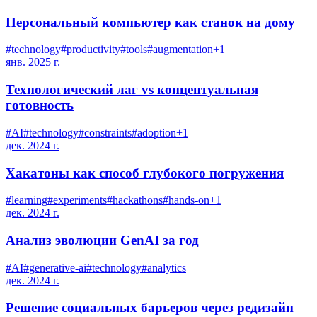
Персональный компьютер как станок на дому
#
technology
#
productivity
#
tools
#
augmentation
+
1
янв. 2025 г.
Технологический лаг vs концептуальная
готовность
#
AI
#
technology
#
constraints
#
adoption
+
1
дек. 2024 г.
Хакатоны как способ глубокого погружения
#
learning
#
experiments
#
hackathons
#
hands-on
+
1
дек. 2024 г.
Анализ эволюции GenAI за год
#
AI
#
generative-ai
#
technology
#
analytics
дек. 2024 г.
Решение социальных барьеров через редизайн