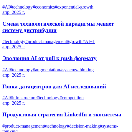
#
AI
#
technology
#
economics
#
exponential-growth
апр. 2025 г.
Смена технологической парадигмы меняет
систему дистрибуции
#
technology
#
product-management
#
growth
#
AI
+
1
апр. 2025 г.
Эволюция AI от pull к push формату
#
AI
#
technology
#
augmentation
#
systems-thinking
апр. 2025 г.
Гонка датацентров для AI исследований
#
AI
#
infrastructure
#
technology
#
competition
апр. 2025 г.
Продуктовая стратегия LinkedIn и экосистема
#
product-management
#
technology
#
decision-making
#
systems-
thinking