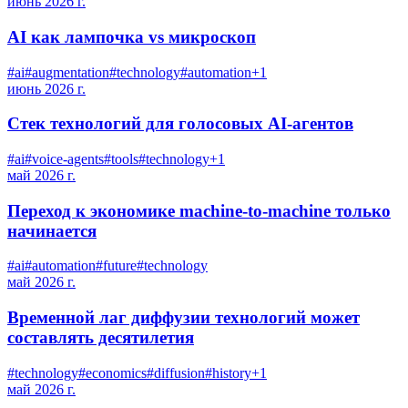
июнь 2026 г.
AI как лампочка vs микроскоп
#
ai
#
augmentation
#
technology
#
automation
+
1
июнь 2026 г.
Стек технологий для голосовых AI-агентов
#
ai
#
voice-agents
#
tools
#
technology
+
1
май 2026 г.
Переход к экономике machine-to-machine только
начинается
#
ai
#
automation
#
future
#
technology
май 2026 г.
Временной лаг диффузии технологий может
составлять десятилетия
#
technology
#
economics
#
diffusion
#
history
+
1
май 2026 г.