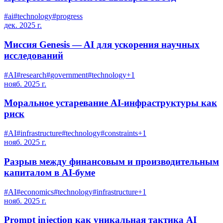
#
ai
#
technology
#
progress
дек. 2025 г.
Миссия Genesis — AI для ускорения научных
исследований
#
AI
#
research
#
government
#
technology
+
1
нояб. 2025 г.
Моральное устаревание AI-инфраструктуры как
риск
#
AI
#
infrastructure
#
technology
#
constraints
+
1
нояб. 2025 г.
Разрыв между финансовым и производительным
капиталом в AI-буме
#
AI
#
economics
#
technology
#
infrastructure
+
1
нояб. 2025 г.
Prompt injection как уникальная тактика AI