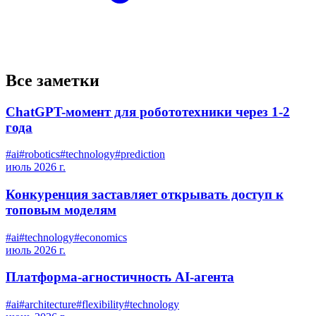
Все заметки
ChatGPT-момент для робототехники через 1-2
года
#
ai
#
robotics
#
technology
#
prediction
июль 2026 г.
Конкуренция заставляет открывать доступ к
топовым моделям
#
ai
#
technology
#
economics
июль 2026 г.
Платформа-агностичность AI-агента
#
ai
#
architecture
#
flexibility
#
technology