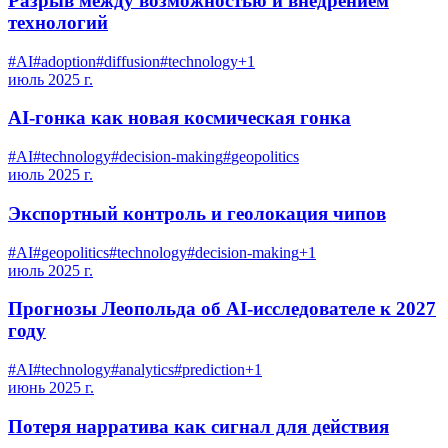
Разрыв между возможностью и внедрением
технологий
#
AI
#
adoption
#
diffusion
#
technology
+
1
июль 2025 г.
AI-гонка как новая космическая гонка
#
AI
#
technology
#
decision-making
#
geopolitics
июль 2025 г.
Экспортный контроль и геолокация чипов
#
AI
#
geopolitics
#
technology
#
decision-making
+
1
июль 2025 г.
Прогнозы Леопольда об AI-исследователе к 2027
году
#
AI
#
technology
#
analytics
#
prediction
+
1
июнь 2025 г.
Потеря нарратива как сигнал для действия