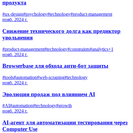
продукта
#
ux-design
#
psychology
#
technology
#
product-management
нояб. 2024 г.
Снижение технического долга как предиктор
увольнения
#
product-management
#
technology
#
constraints
#
analytics
+
1
нояб. 2024 г.
Browserbase для обхода анти-бот защиты
#
tools
#
automation
#
web-scraping
#
technology
нояб. 2024 г.
Эволюция продаж под влиянием AI
#
AI
#
automation
#
technology
#
growth
нояб. 2024 г.
AI-агент для автоматизации тестирования через
Computer Use