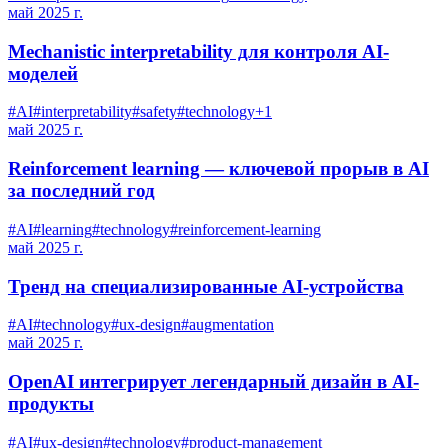
май 2025 г.
Mechanistic interpretability для контроля AI-
моделей
#
AI
#
interpretability
#
safety
#
technology
+
1
май 2025 г.
Reinforcement learning — ключевой прорыв в AI
за последний год
#
AI
#
learning
#
technology
#
reinforcement-learning
май 2025 г.
Тренд на специализированные AI-устройства
#
AI
#
technology
#
ux-design
#
augmentation
май 2025 г.
OpenAI интегрирует легендарный дизайн в AI-
продукты
#
AI
#
ux-design
#
technology
#
product-management