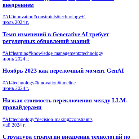
внедрением
#
AI
#
innovation
#
constraints
#
technology
+
1
июль 2024 г.
Темп изменений в Generative AI требует
регулярных обновлений знаний
#
AI
#
learning
#
knowledge-management
#
technology
июнь 2024 г.
Ноябрь 2023 как переломный момент GenAI
#
AI
#
technology
#
innovation
#
timeline
июнь 2024 г.
Низкая стоимость переключения между LLM-
провайдерами
#
AI
#
technology
#
decision-making
#
constraints
май 2024 г.
Структура стратегии внедрения технологий по