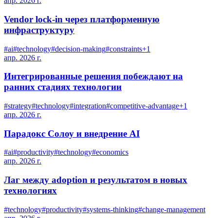
апр. 2026 г.
Vendor lock-in через платформенную
инфраструктуру
#
ai
#
technology
#
decision-making
#
constraints
+
1
апр. 2026 г.
Интегрированные решения побеждают на
ранних стадиях технологии
#
strategy
#
technology
#
integration
#
competitive-advantage
+
1
апр. 2026 г.
Парадокс Солоу и внедрение AI
#
ai
#
productivity
#
technology
#
economics
апр. 2026 г.
Лаг между adoption и результатом в новых
технологиях
#
technology
#
productivity
#
systems-thinking
#
change-management