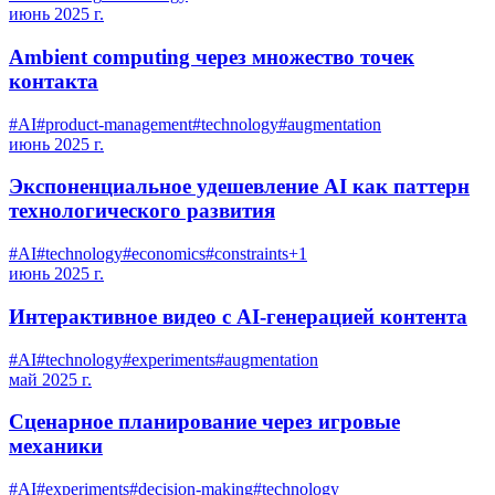
июнь 2025 г.
Ambient computing через множество точек
контакта
#
AI
#
product-management
#
technology
#
augmentation
июнь 2025 г.
Экспоненциальное удешевление AI как паттерн
технологического развития
#
AI
#
technology
#
economics
#
constraints
+
1
июнь 2025 г.
Интерактивное видео с AI-генерацией контента
#
AI
#
technology
#
experiments
#
augmentation
май 2025 г.
Сценарное планирование через игровые
механики
#
AI
#
experiments
#
decision-making
#
technology