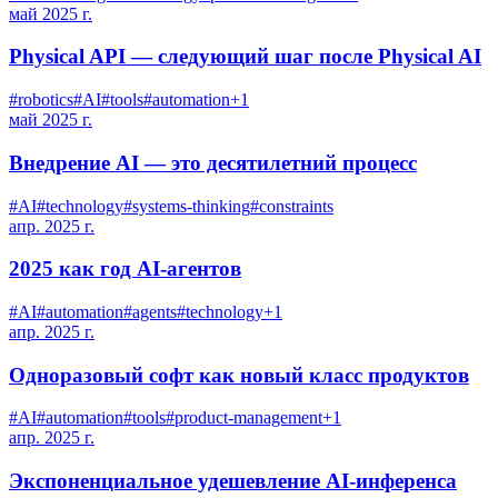
май 2025 г.
Physical API — следующий шаг после Physical AI
#
robotics
#
AI
#
tools
#
automation
+
1
май 2025 г.
Внедрение AI — это десятилетний процесс
#
AI
#
technology
#
systems-thinking
#
constraints
апр. 2025 г.
2025 как год AI-агентов
#
AI
#
automation
#
agents
#
technology
+
1
апр. 2025 г.
Одноразовый софт как новый класс продуктов
#
AI
#
automation
#
tools
#
product-management
+
1
апр. 2025 г.
Экспоненциальное удешевление AI-инференса