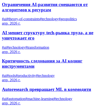
Ограничения AI-развития смещаются от
алгоритмов к ресурсам
#
ai
#
theory-of-constraints
#
technology
#
geopolitics
апр. 2026 г.
AI меняет структуру tech-рынка труда, а не
уничтожает его
#
ai
#
technology
#
transformation
апр. 2026 г.
Критичность следования за AI кодинг
инструментами
#
ai
#
tools
#
productivity
#
technology
апр. 2026 г.
Autoresearch превращает ML в коммодити
#
ai
#
automation
#
machine-learning
#
technology
апр. 2026 г.