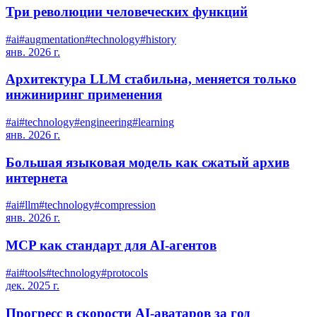
Три революции человеческих функций
#
ai
#
augmentation
#
technology
#
history
янв. 2026 г.
Архитектура LLM стабильна, меняется только
инжиниринг применения
#
ai
#
technology
#
engineering
#
learning
янв. 2026 г.
Большая языковая модель как сжатый архив
интернета
#
ai
#
llm
#
technology
#
compression
янв. 2026 г.
MCP как стандарт для AI-агентов
#
ai
#
tools
#
technology
#
protocols
дек. 2025 г.
Прогресс в скорости AI-аватаров за год