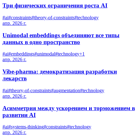
Три физических ограничения роста AI
#
ai
#
constraints
#
theory-of-constraints
#
technology
апр. 2026 г.
Unimodal embeddings объединяют все типы
данных в одно пространство
#
ai
#
embeddings
#
unimodal
#
technology
+
1
апр. 2026 г.
Vibe-pharma: демократизация разработки
лекарств
#
ai
#
theory-of-constraints
#
augmentation
#
technology
апр. 2026 г.
Асимметрия между ускорением и торможением в
развитии AI
#
ai
#
systems-thinking
#
constraints
#
technology
апр. 2026 г.