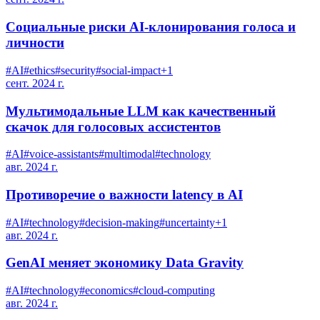
Социальные риски AI-клонирования голоса и
личности
#
AI
#
ethics
#
security
#
social-impact
+
1
сент. 2024 г.
Мультимодальные LLM как качественный
скачок для голосовых ассистентов
#
AI
#
voice-assistants
#
multimodal
#
technology
авг. 2024 г.
Противоречие о важности latency в AI
#
AI
#
technology
#
decision-making
#
uncertainty
+
1
авг. 2024 г.
GenAI меняет экономику Data Gravity
#
AI
#
technology
#
economics
#
cloud-computing
авг. 2024 г.