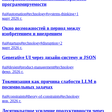
программируемости
#
ai
#
automation
#
technology
#
systems-thinking
+
1
март 2026 г.
Окно возможностей в период между
изобретением и внедрением
#
ai
#
startups
#
technology
#
disruption
+
2
март 2026 г.
Generative UI через дизайн-систему и JSON
#
ai
#
design
#
product-management
#
technology
февр. 2026 г.
Токенизация как причина слабости LLM в
посимвольных задачах
#
ai
#
constraints
#
theory-of-constraints
#
technology
янв. 2026 г.
Десятикратное усиление продуктивности через