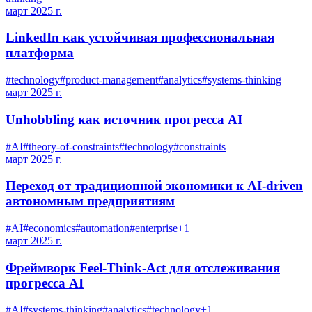
март 2025 г.
LinkedIn как устойчивая профессиональная
платформа
#
technology
#
product-management
#
analytics
#
systems-thinking
март 2025 г.
Unhobbling как источник прогресса AI
#
AI
#
theory-of-constraints
#
technology
#
constraints
март 2025 г.
Переход от традиционной экономики к AI-driven
автономным предприятиям
#
AI
#
economics
#
automation
#
enterprise
+
1
март 2025 г.
Фреймворк Feel-Think-Act для отслеживания
прогресса AI
#
AI
#
systems-thinking
#
analytics
#
technology
+
1