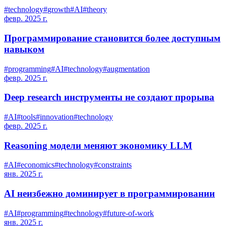
#
technology
#
growth
#
AI
#
theory
февр. 2025 г.
Программирование становится более доступным
навыком
#
programming
#
AI
#
technology
#
augmentation
февр. 2025 г.
Deep research инструменты не создают прорыва
#
AI
#
tools
#
innovation
#
technology
февр. 2025 г.
Reasoning модели меняют экономику LLM
#
AI
#
economics
#
technology
#
constraints
янв. 2025 г.
AI неизбежно доминирует в программировании
#
AI
#
programming
#
technology
#
future-of-work
янв. 2025 г.