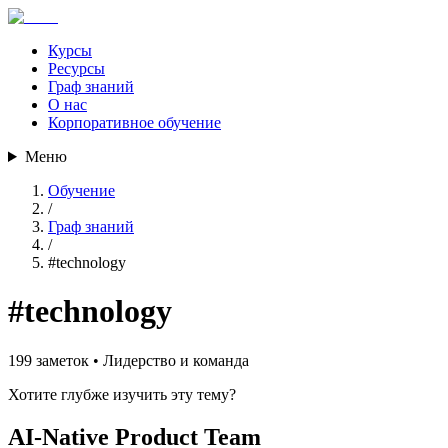
Курсы
Ресурсы
Граф знаний
О нас
Корпоративное обучение
Меню
Обучение
/
Граф знаний
/
#
technology
#
technology
199
заметок •
Лидерство и команда
Хотите глубже изучить эту тему?
AI-Native Product Team