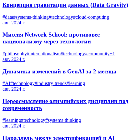
Концепция гравитации данных (Data Gravity)
#
data
#
systems-thinking
#
technology
#
cloud-computing
авг. 2024 г.
Миссия Network School: противовес
национализму через технологии
#
philosophy
#
internationalism
#
technology
#
community
+
1
авг. 2024 г.
Динамика изменений в GenAI за 2 месяца
#
AI
#
technology
#
industry-trends
#
learning
авг. 2024 г.
Переосмысление олимпийских дисциплин под
современность
#
learning
#
technology
#
systems-thinking
авг. 2024 г.
Параллель между электрификацией и AI