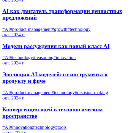
AI как двигатель трансформации ценностных
предложений
#
AI
#
product-management
#
growth
#
technology
окт. 2024 г.
Модели рассуждения как новый класс AI
#
AI
#
technology
#
reasoning
#
innovation
окт. 2024 г.
Эволюция AI-моделей: от инструмента к
продукту и фиче
#
AI
#
product-management
#
technology
#
decision-making
окт. 2024 г.
Конвергенция идей в технологическом
пространстве
#
AI
#
innovation
#
technology
#
tools
сент. 2024 г.