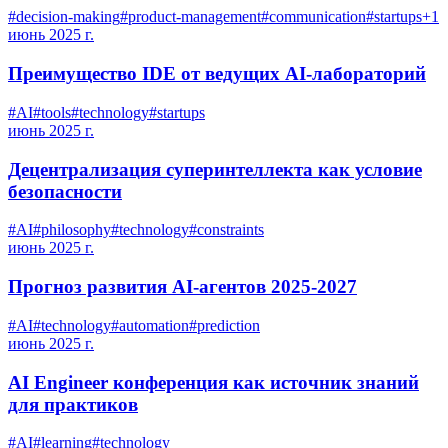
#
decision-making
#
product-management
#
communication
#
startups
+
1
июнь 2025 г.
Преимущество IDE от ведущих AI-лабораторий
#
AI
#
tools
#
technology
#
startups
июнь 2025 г.
Децентрализация суперинтеллекта как условие
безопасности
#
AI
#
philosophy
#
technology
#
constraints
июнь 2025 г.
Прогноз развития AI-агентов 2025-2027
#
AI
#
technology
#
automation
#
prediction
июнь 2025 г.
AI Engineer конференция как источник знаний
для практиков
#
AI
#
learning
#
technology