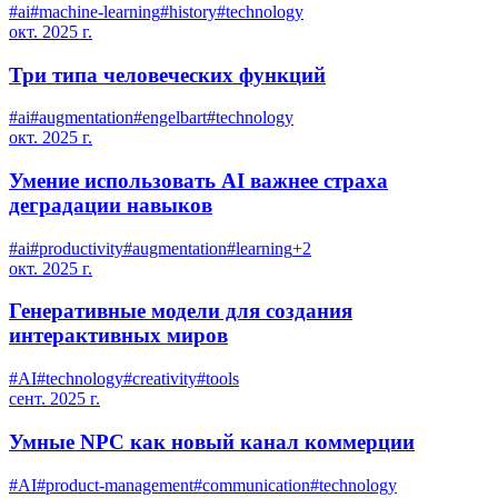
#
ai
#
machine-learning
#
history
#
technology
окт. 2025 г.
Три типа человеческих функций
#
ai
#
augmentation
#
engelbart
#
technology
окт. 2025 г.
Умение использовать AI важнее страха
деградации навыков
#
ai
#
productivity
#
augmentation
#
learning
+
2
окт. 2025 г.
Генеративные модели для создания
интерактивных миров
#
AI
#
technology
#
creativity
#
tools
сент. 2025 г.
Умные NPC как новый канал коммерции
#
AI
#
product-management
#
communication
#
technology