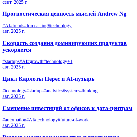
сент. 2025 г.
Прогностическая ценность мыслей Andrew Ng
#
AI
#
trends
#
forecasting
#
technology
авг. 2025 г.
Скорость создания доминирующих продуктов
ускоряется
#
startups
#
AI
#
growth
#
technology
+
1
авг. 2025 г.
Цикл Карлоты Перес и AI-пузырь
#
technology
#
startups
#
analytics
#
systems-thinking
авг. 2025 г.
Смещение инвестиций от офисов к дата-центрам
#
automation
#
AI
#
technology
#
future-of-work
авг. 2025 г.