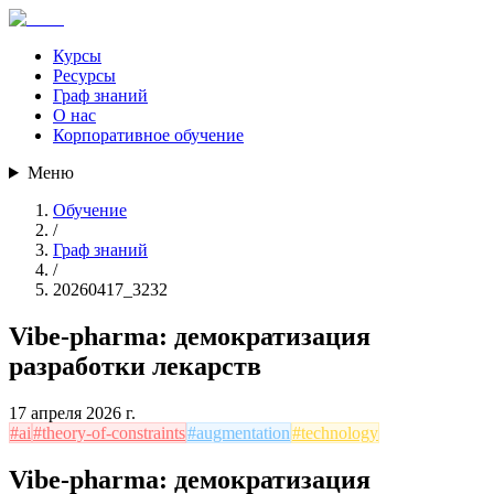
Курсы
Ресурсы
Граф знаний
О нас
Корпоративное обучение
Меню
Обучение
/
Граф знаний
/
20260417_3232
Vibe-pharma: демократизация
разработки лекарств
17 апреля 2026 г.
#
ai
#
theory-of-constraints
#
augmentation
#
technology
Vibe-pharma: демократизация