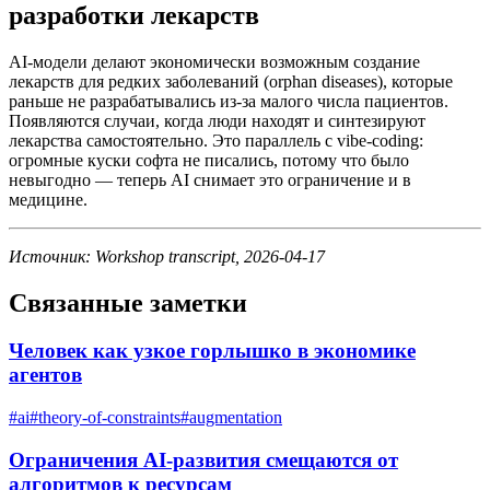
разработки лекарств
AI-модели делают экономически возможным создание
лекарств для редких заболеваний (orphan diseases), которые
раньше не разрабатывались из-за малого числа пациентов.
Появляются случаи, когда люди находят и синтезируют
лекарства самостоятельно. Это параллель с vibe-coding:
огромные куски софта не писались, потому что было
невыгодно — теперь AI снимает это ограничение и в
медицине.
Источник: Workshop transcript, 2026-04-17
Связанные заметки
Человек как узкое горлышко в экономике
агентов
#
ai
#
theory-of-constraints
#
augmentation
Ограничения AI-развития смещаются от
алгоритмов к ресурсам