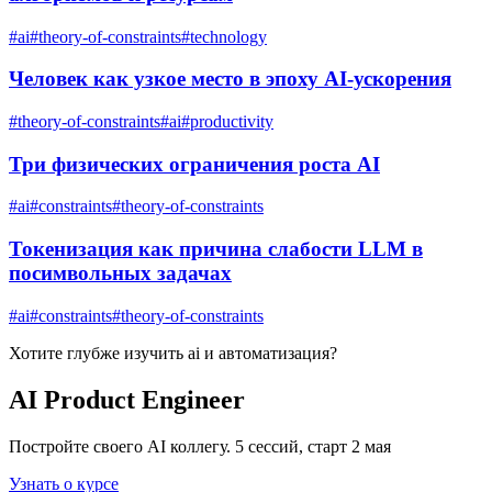
#
ai
#
theory-of-constraints
#
technology
Человек как узкое место в эпоху AI-ускорения
#
theory-of-constraints
#
ai
#
productivity
Три физических ограничения роста AI
#
ai
#
constraints
#
theory-of-constraints
Токенизация как причина слабости LLM в
посимвольных задачах
#
ai
#
constraints
#
theory-of-constraints
Хотите глубже изучить
ai и автоматизация
?
AI Product Engineer
Постройте своего AI коллегу. 5 сессий, старт 2 мая
Узнать о курсе