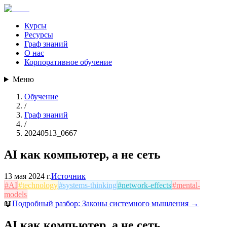
Курсы
Ресурсы
Граф знаний
О нас
Корпоративное обучение
Меню
Обучение
/
Граф знаний
/
20240513_0667
AI как компьютер, а не сеть
13 мая 2024 г.
Источник
#
AI
#
technology
#
systems-thinking
#
network-effects
#
mental-
models
📖
Подробный разбор:
Законы системного мышления
→
AI как компьютер, а не сеть