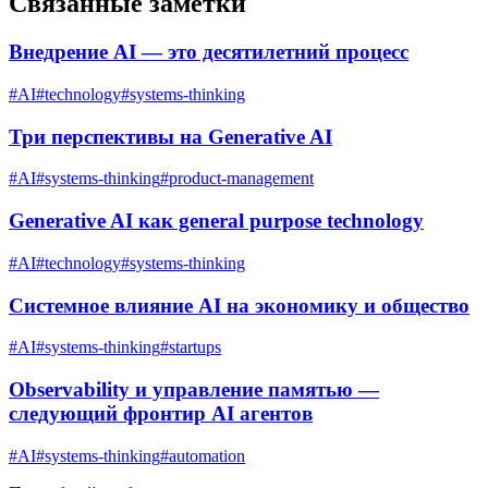
Связанные заметки
Внедрение AI — это десятилетний процесс
#
AI
#
technology
#
systems-thinking
Три перспективы на Generative AI
#
AI
#
systems-thinking
#
product-management
Generative AI как general purpose technology
#
AI
#
technology
#
systems-thinking
Системное влияние AI на экономику и общество
#
AI
#
systems-thinking
#
startups
Observability и управление памятью —
следующий фронтир AI агентов
#
AI
#
systems-thinking
#
automation