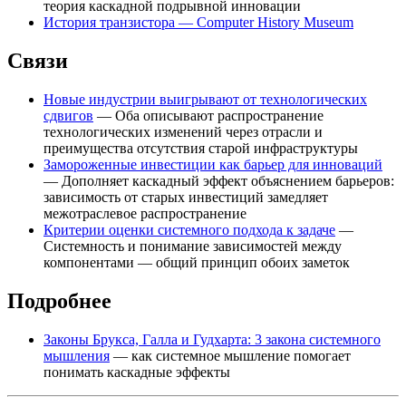
теория каскадной подрывной инновации
История транзистора — Computer History Museum
Связи
Новые индустрии выигрывают от технологических
сдвигов
— Оба описывают распространение
технологических изменений через отрасли и
преимущества отсутствия старой инфраструктуры
Замороженные инвестиции как барьер для инноваций
— Дополняет каскадный эффект объяснением барьеров:
зависимость от старых инвестиций замедляет
межотраслевое распространение
Критерии оценки системного подхода к задаче
—
Системность и понимание зависимостей между
компонентами — общий принцип обоих заметок
Подробнее
Законы Брукса, Галла и Гудхарта: 3 закона системного
мышления
— как системное мышление помогает
понимать каскадные эффекты