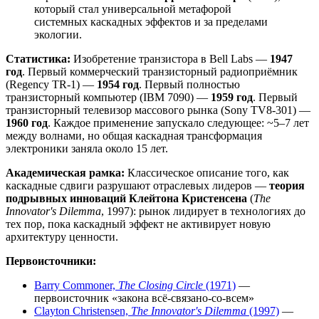
который стал универсальной метафорой
системных каскадных эффектов и за пределами
экологии.
Статистика:
Изобретение транзистора в Bell Labs —
1947
год
. Первый коммерческий транзисторный радиоприёмник
(Regency TR-1) —
1954 год
. Первый полностью
транзисторный компьютер (IBM 7090) —
1959 год
. Первый
транзисторный телевизор массового рынка (Sony TV8-301) —
1960 год
. Каждое применение запускало следующее: ~5–7 лет
между волнами, но общая каскадная трансформация
электроники заняла около 15 лет.
Академическая рамка:
Классическое описание того, как
каскадные сдвиги разрушают отраслевых лидеров —
теория
подрывных инноваций Клейтона Кристенсена
(
The
Innovator's Dilemma
, 1997): рынок лидирует в технологиях до
тех пор, пока каскадный эффект не активирует новую
архитектуру ценности.
Первоисточники:
Barry Commoner,
The Closing Circle
(1971)
—
первоисточник «закона всё-связано-со-всем»
Clayton Christensen,
The Innovator's Dilemma
(1997)
—