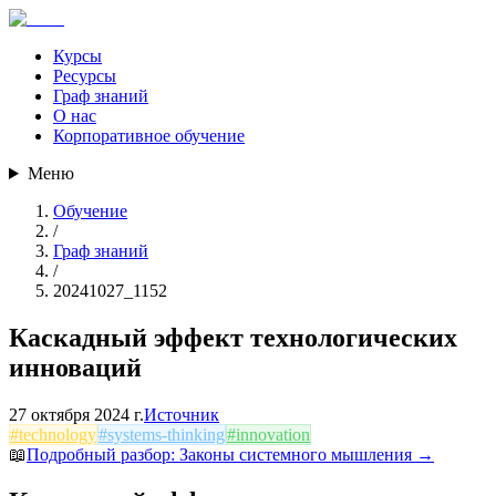
Курсы
Ресурсы
Граф знаний
О нас
Корпоративное обучение
Меню
Обучение
/
Граф знаний
/
20241027_1152
Каскадный эффект технологических
инноваций
27 октября 2024 г.
Источник
#
technology
#
systems-thinking
#
innovation
📖
Подробный разбор:
Законы системного мышления
→