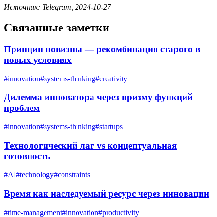
Источник: Telegram, 2024-10-27
Связанные заметки
Принцип новизны — рекомбинация старого в
новых условиях
#
innovation
#
systems-thinking
#
creativity
Дилемма инноватора через призму функций
проблем
#
innovation
#
systems-thinking
#
startups
Технологический лаг vs концептуальная
готовность
#
AI
#
technology
#
constraints
Время как наследуемый ресурс через инновации
#
time-management
#
innovation
#
productivity