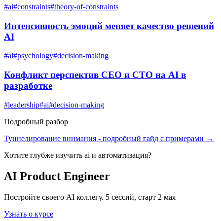
#
ai
#
constraints
#
theory-of-constraints
Интенсивность эмоций меняет качество решений
AI
#
ai
#
psychology
#
decision-making
Конфликт перспектив CEO и CTO на AI в
разработке
#
leadership
#
ai
#
decision-making
Подробный разбор
Туннелирование внимания
- подробный гайд с примерами →
Хотите глубже изучить
ai и автоматизация
?
AI Product Engineer
Постройте своего AI коллегу. 5 сессий, старт 2 мая
Узнать о курсе