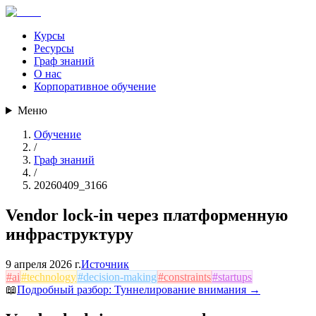
Курсы
Ресурсы
Граф знаний
О нас
Корпоративное обучение
Меню
Обучение
/
Граф знаний
/
20260409_3166
Vendor lock-in через платформенную
инфраструктуру
9 апреля 2026 г.
Источник
#
ai
#
technology
#
decision-making
#
constraints
#
startups
📖
Подробный разбор:
Туннелирование внимания
→