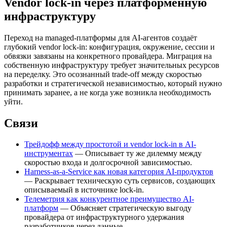
Vendor lock-in через платформенную
инфраструктуру
Переход на managed-платформы для AI-агентов создаёт
глубокий vendor lock-in: конфигурация, окружение, сессии и
обвязки завязаны на конкретного провайдера. Миграция на
собственную инфраструктуру требует значительных ресурсов
на переделку. Это осознанный trade-off между скоростью
разработки и стратегической независимостью, который нужно
принимать заранее, а не когда уже возникла необходимость
уйти.
Связи
Трейдофф между простотой и vendor lock-in в AI-
инструментах
— Описывает ту же дилемму между
скоростью входа и долгосрочной зависимостью.
Harness-as-a-Service как новая категория AI-продуктов
— Раскрывает техническую суть сервисов, создающих
описываемый в источнике lock-in.
Телеметрия как конкурентное преимущество AI-
платформ
— Объясняет стратегическую выгоду
провайдера от инфраструктурного удержания
разработчиков через данные.