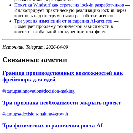
Покупка Windsurf как стратегия lock-in разработчиков
—
Иллюстрирует практическую реализацию lock-in через
контроль над инструментами разработки агентов.
Три уровня изменений от внедрения AI-агентов
—
Помещает проблему технической зависимости в
контекст глобальной конкуренции платформ.
Источник: Telegram, 2026-04-09
Связанные заметки
Граница производственных возможностей как
фреймворк для идей
#
startups
#
innovation
#
decision-making
Три признака необходимости закрыть проект
#
startups
#
decision-making
#
growth
Три физических ограничения роста AI