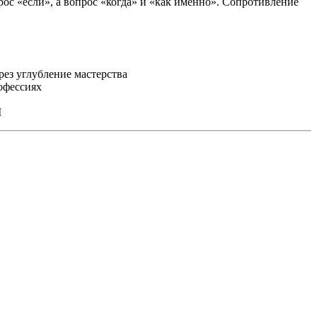
ос «если», а вопрос «когда» и «как именно». Сопротивление
ез углубление мастерства
офессиях
I