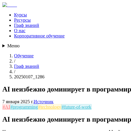
Курсы
Ресурсы
Граф знаний
О нас
Корпоративное обучение
Меню
Обучение
/
Граф знаний
/
20250107_1286
AI неизбежно доминирует в программи
7 января 2025 г.
Источник
#
AI
#
programming
#
technology
#
future-of-work
AI неизбежно доминирует в программи