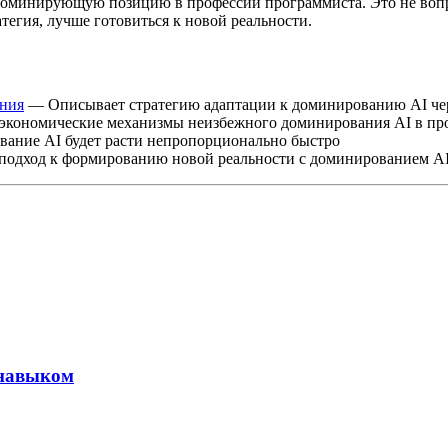
т доминирующую позицию в профессии программиста. Это не вопр
егия, лучше готовиться к новой реальности.
ания
— Описывает стратегию адаптации к доминированию AI чер
экономические механизмы неизбежного доминирования AI в пр
ание AI будет расти непропорционально быстро
подход к формированию новой реальности с доминированием A
 навыком