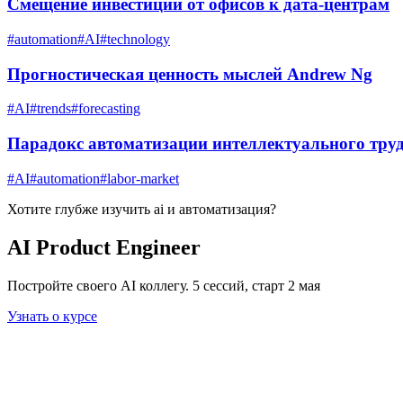
Смещение инвестиций от офисов к дата-центрам
#
automation
#
AI
#
technology
Прогностическая ценность мыслей Andrew Ng
#
AI
#
trends
#
forecasting
Парадокс автоматизации интеллектуального тру
#
AI
#
automation
#
labor-market
Хотите глубже изучить
ai и автоматизация
?
AI Product Engineer
Постройте своего AI коллегу. 5 сессий, старт 2 мая
Узнать о курсе