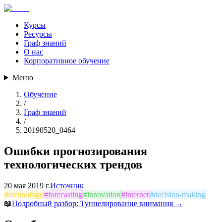
Курсы
Ресурсы
Граф знаний
О нас
Корпоративное обучение
Меню
Обучение
/
Граф знаний
/
20190520_0464
Ошибки прогнозирования
технологических трендов
20 мая 2019 г.
Источник
#
technology
#
forecasting
#
innovation
#
internet
#
decision-making
📖
Подробный разбор:
Туннелирование внимания
→