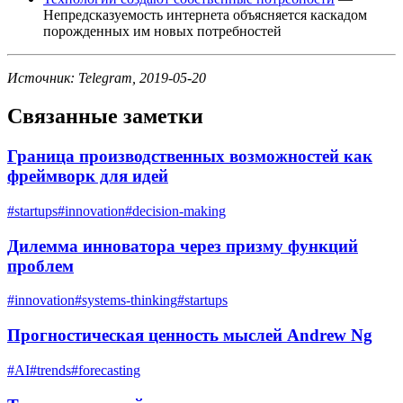
Непредсказуемость интернета объясняется каскадом
порожденных им новых потребностей
Источник: Telegram, 2019-05-20
Связанные заметки
Граница производственных возможностей как
фреймворк для идей
#
startups
#
innovation
#
decision-making
Дилемма инноватора через призму функций
проблем
#
innovation
#
systems-thinking
#
startups
Прогностическая ценность мыслей Andrew Ng
#
AI
#
trends
#
forecasting