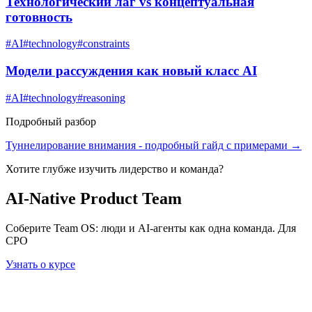
Технологический лаг vs концептуальная
готовность
#
AI
#
technology
#
constraints
Модели рассуждения как новый класс AI
#
AI
#
technology
#
reasoning
Подробный разбор
Туннелирование внимания
- подробный гайд с примерами →
Хотите глубже изучить
лидерство и команда
?
AI-Native Product Team
Соберите Team OS: люди и AI-агенты как одна команда. Для
CPO
Узнать о курсе