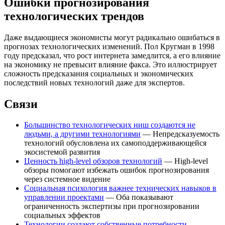
Ошибки прогнозирования
технологических трендов
Даже выдающиеся экономисты могут радикально ошибаться в
прогнозах технологических изменений. Пол Кругман в 1998
году предсказал, что рост интернета замедлится, а его влияние
на экономику не превысит влияние факса. Это иллюстрирует
сложность предсказания социальных и экономических
последствий новых технологий даже для экспертов.
Связи
Большинство технологических ниш создаются не
людьми, а другими технологиями
— Непредсказуемость
технологий обусловлена их самоподдерживающейся
экосистемой развития
Ценность high-level обзоров технологий
— High-level
обзоры помогают избежать ошибок прогнозирования
через системное видение
Социальная психология важнее технических навыков в
управлении проектами
— Оба показывают
ограниченность экспертизы при прогнозировании
социальных эффектов
Технологии создают собственные потребности
—