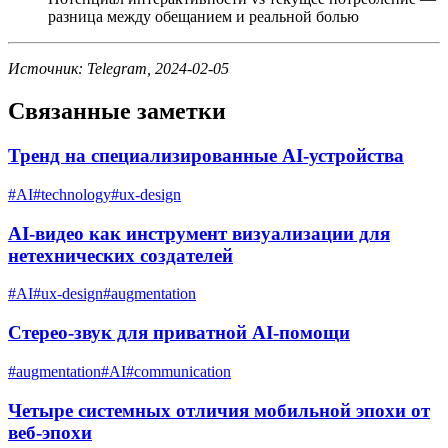
разница между обещанием и реальной болью
Источник: Telegram, 2024-02-05
Связанные заметки
Тренд на специализированные AI-устройства
#
AI
#
technology
#
ux-design
AI-видео как инструмент визуализации для
нетехнических создателей
#
AI
#
ux-design
#
augmentation
Стерео-звук для приватной AI-помощи
#
augmentation
#
AI
#
communication
Четыре системных отличия мобильной эпохи от
веб-эпохи