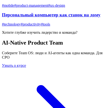
#
mobile
#
product-management
#
ux-design
Персональный компьютер как станок на дому
#
technology
#
productivity
#
tools
Хотите глубже изучить
лидерство и команда
?
AI-Native Product Team
Соберите Team OS: люди и AI-агенты как одна команда. Для
CPO
Узнать о курсе