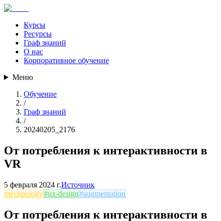
Курсы
Ресурсы
Граф знаний
О нас
Корпоративное обучение
Меню
Обучение
/
Граф знаний
/
20240205_2176
От потребления к интерактивности в
VR
5 февраля 2024 г.
Источник
#
technology
#
ux-design
#
augmentation
От потребления к интерактивности в