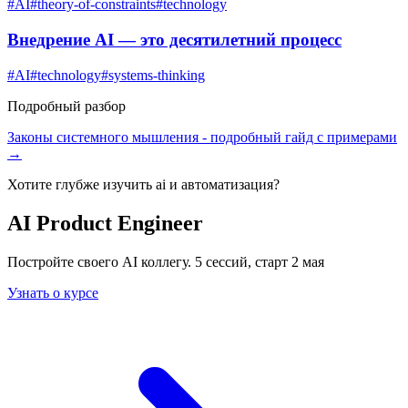
#
AI
#
theory-of-constraints
#
technology
Внедрение AI — это десятилетний процесс
#
AI
#
technology
#
systems-thinking
Подробный разбор
Законы системного мышления
- подробный гайд с примерами
→
Хотите глубже изучить
ai и автоматизация
?
AI Product Engineer
Постройте своего AI коллегу. 5 сессий, старт 2 мая
Узнать о курсе