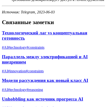
Источник: Telegram, 2023-06-03
Связанные заметки
Технологический лаг vs концептуальная
готовность
#
AI
#
technology
#
constraints
Параллель между электрификацией и AI
внедрением
#
AI
#
innovation
#
constraints
Модели рассуждения как новый класс AI
#
AI
#
technology
#
reasoning
Unhobbling как источник прогресса AI