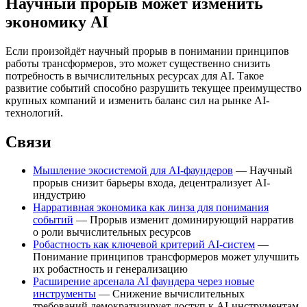
Научный прорыв может изменить
экономику AI
Если произойдёт научный прорыв в понимании принципов
работы трансформеров, это может существенно снизить
потребность в вычислительных ресурсах для AI. Такое
развитие событий способно разрушить текущее преимущество
крупных компаний и изменить баланс сил на рынке AI-
технологий.
Связи
Мышление экосистемой для AI-фаундеров
— Научный
прорыв снизит барьеры входа, децентрализует AI-
индустрию
Нарративная экономика как линза для понимания
событий
— Прорыв изменит доминирующий нарратив
о роли вычислительных ресурсов
Робастность как ключевой критерий AI-систем
—
Понимание принципов трансформеров может улучшить
их робастность и генерализацию
Расширение арсенала AI фаундера через новые
инструменты
— Снижение вычислительных
требований демократизирует доступ к AI-инструментам