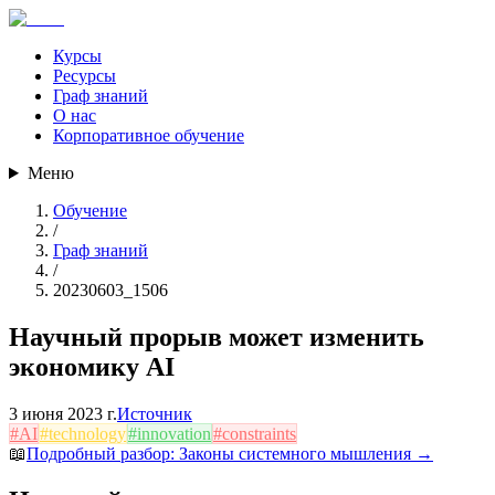
Курсы
Ресурсы
Граф знаний
О нас
Корпоративное обучение
Меню
Обучение
/
Граф знаний
/
20230603_1506
Научный прорыв может изменить
экономику AI
3 июня 2023 г.
Источник
#
AI
#
technology
#
innovation
#
constraints
📖
Подробный разбор:
Законы системного мышления
→