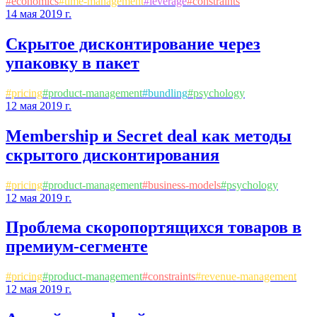
#
economics
#
time-management
#
leverage
#
constraints
14 мая 2019 г.
Скрытое дисконтирование через
упаковку в пакет
#
pricing
#
product-management
#
bundling
#
psychology
12 мая 2019 г.
Membership и Secret deal как методы
скрытого дисконтирования
#
pricing
#
product-management
#
business-models
#
psychology
12 мая 2019 г.
Проблема скоропортящихся товаров в
премиум-сегменте
#
pricing
#
product-management
#
constraints
#
revenue-management
12 мая 2019 г.