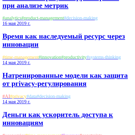
при анализе метрик
#
analytics
#
product-management
#
decision-making
16 мая 2019 г.
Время как наследуемый ресурс через
инновации
#
time-management
#
innovation
#
productivity
#
systems-thinking
14 мая 2019 г.
Натренированные модели как защита
от privacy-регулирования
#
AI
#
privacy
#
data
#
decision-making
14 мая 2019 г.
Деньги как ускоритель доступа к
инновациям