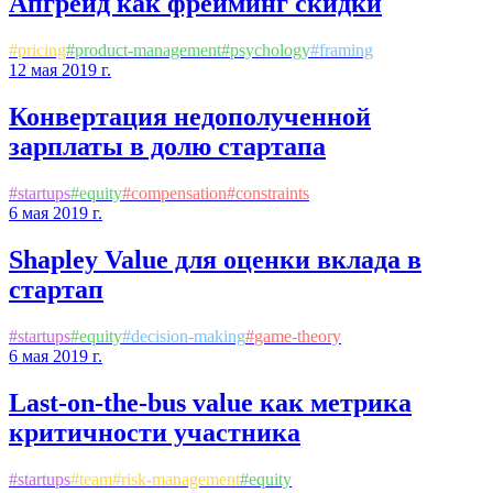
Апгрейд как фрейминг скидки
#
pricing
#
product-management
#
psychology
#
framing
12 мая 2019 г.
Конвертация недополученной
зарплаты в долю стартапа
#
startups
#
equity
#
compensation
#
constraints
6 мая 2019 г.
Shapley Value для оценки вклада в
стартап
#
startups
#
equity
#
decision-making
#
game-theory
6 мая 2019 г.
Last-on-the-bus value как метрика
критичности участника
#
startups
#
team
#
risk-management
#
equity