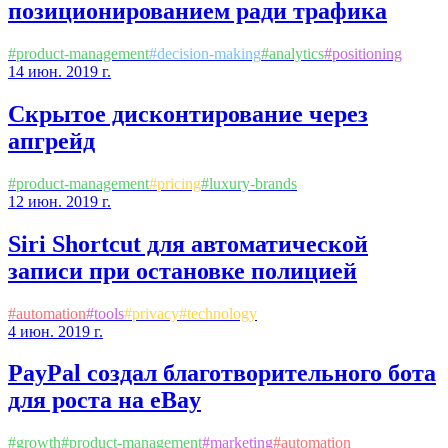
позиционированием ради трафика
#
product-management
#
decision-making
#
analytics
#
positioning
14 июн. 2019 г.
Скрытое дисконтирование через
апгрейд
#
product-management
#
pricing
#
luxury-brands
12 июн. 2019 г.
Siri Shortcut для автоматической
записи при остановке полицией
#
automation
#
tools
#
privacy
#
technology
4 июн. 2019 г.
PayPal создал благотворительного бота
для роста на eBay
#
growth
#
product-management
#
marketing
#
automation