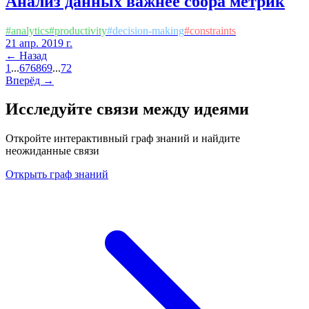
Анализ данных важнее сбора метрик
#
analytics
#
productivity
#
decision-making
#
constraints
21 апр. 2019 г.
← Назад
1
...
67
68
69
...
72
Вперёд →
Исследуйте связи между идеями
Откройте интерактивный граф знаний и найдите
неожиданные связи
Открыть граф знаний