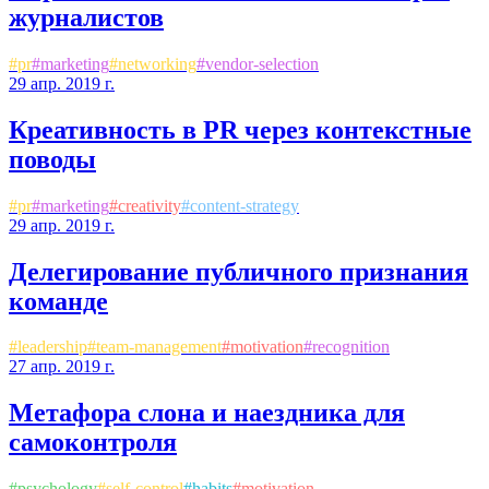
журналистов
#
pr
#
marketing
#
networking
#
vendor-selection
29 апр. 2019 г.
Креативность в PR через контекстные
поводы
#
pr
#
marketing
#
creativity
#
content-strategy
29 апр. 2019 г.
Делегирование публичного признания
команде
#
leadership
#
team-management
#
motivation
#
recognition
27 апр. 2019 г.
Метафора слона и наездника для
самоконтроля
#
psychology
#
self-control
#
habits
#
motivation