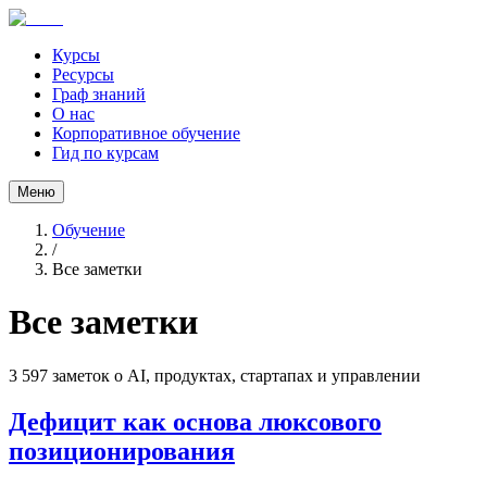
Курсы
Ресурсы
Граф знаний
О нас
Корпоративное обучение
Гид по курсам
Меню
Обучение
/
Все заметки
Все заметки
3 597
заметок о AI, продуктах, стартапах и управлении
Дефицит как основа люксового
позиционирования