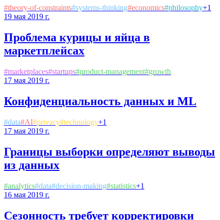
#
theory-of-constraints
#
systems-thinking
#
economics
#
philosophy
+
1
19 мая 2019 г.
Проблема курицы и яйца в
маркетплейсах
#
marketplaces
#
startups
#
product-management
#
growth
17 мая 2019 г.
Конфиденциальность данных и ML
#
data
#
AI
#
privacy
#
technology
+
1
17 мая 2019 г.
Границы выборки определяют выводы
из данных
#
analytics
#
data
#
decision-making
#
statistics
+
1
16 мая 2019 г.
Сезонность требует корректировки