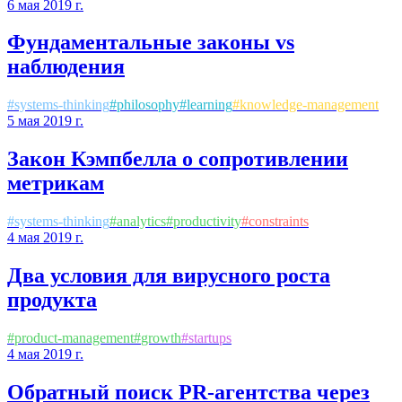
6 мая 2019 г.
Фундаментальные законы vs
наблюдения
#
systems-thinking
#
philosophy
#
learning
#
knowledge-management
5 мая 2019 г.
Закон Кэмпбелла о сопротивлении
метрикам
#
systems-thinking
#
analytics
#
productivity
#
constraints
4 мая 2019 г.
Два условия для вирусного роста
продукта
#
product-management
#
growth
#
startups
4 мая 2019 г.
Обратный поиск PR-агентства через