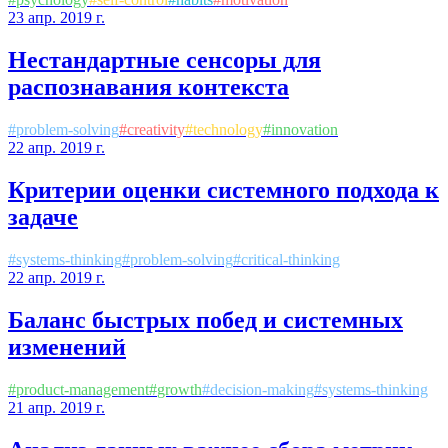
23 апр. 2019 г.
Нестандартные сенсоры для
распознавания контекста
#
problem-solving
#
creativity
#
technology
#
innovation
22 апр. 2019 г.
Критерии оценки системного подхода к
задаче
#
systems-thinking
#
problem-solving
#
critical-thinking
22 апр. 2019 г.
Баланс быстрых побед и системных
изменений
#
product-management
#
growth
#
decision-making
#
systems-thinking
21 апр. 2019 г.