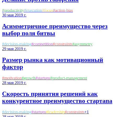
#
productivity
#
execution
#
focus
#
action-bias
30 мая 2019 г.
Асимметричное преимущество через
выбор поля битвы
#
decision-making
#
competition
#
constraints
#
asymmetry
29 мая 2019 г.
Размер рынка как мотивационный
фактор
#
motivation
#
growth
#
startups
#
product-management
28 мая 2019 г.
Скорость принятия решений как
конкурентное преимущество стартапа
#
decision-making
#
startups
#
leadership
#
constraints
+
1
28 мая 2019 г.