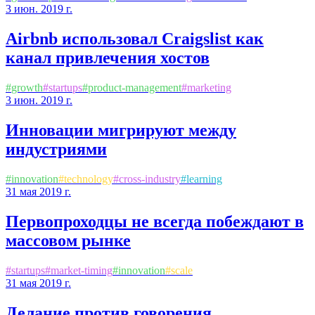
3 июн. 2019 г.
Airbnb использовал Craigslist как
канал привлечения хостов
#
growth
#
startups
#
product-management
#
marketing
3 июн. 2019 г.
Инновации мигрируют между
индустриями
#
innovation
#
technology
#
cross-industry
#
learning
31 мая 2019 г.
Первопроходцы не всегда побеждают в
массовом рынке
#
startups
#
market-timing
#
innovation
#
scale
31 мая 2019 г.
Делание против говорения