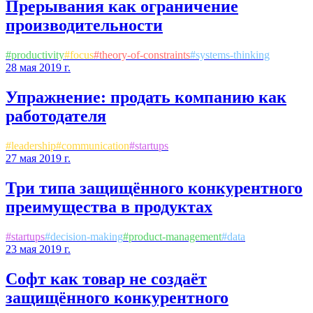
Прерывания как ограничение
производительности
#
productivity
#
focus
#
theory-of-constraints
#
systems-thinking
28 мая 2019 г.
Упражнение: продать компанию как
работодателя
#
leadership
#
communication
#
startups
27 мая 2019 г.
Три типа защищённого конкурентного
преимущества в продуктах
#
startups
#
decision-making
#
product-management
#
data
23 мая 2019 г.
Софт как товар не создаёт
защищённого конкурентного