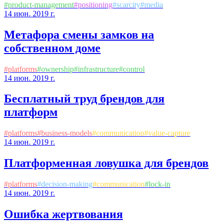
#
product-management
#
positioning
#
scarcity
#
media
14 июн. 2019 г.
Метафора смены замков на
собственном доме
#
platforms
#
ownership
#
infrastructure
#
control
14 июн. 2019 г.
Бесплатный труд брендов для
платформ
#
platforms
#
business-models
#
communication
#
value-capture
14 июн. 2019 г.
Платформенная ловушка для брендов
#
platforms
#
decision-making
#
communication
#
lock-in
14 июн. 2019 г.
Ошибка жертвования