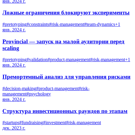
янв. 2024 г.
Ложные ограничения блокируют эксперименты
#
pretotyping
#
constraints
#
risk-management
#
team-dynamics
+
1
янв. 2024 г.
Provincial — запуск на малой аудитории перед
scaling
#
pretotyping
#
validation
#
product-management
#
risk-management
+
1
янв. 2024 г.
Премортемный анализ для управления рисками
#
decision-making
#
product-management
#
risk-
management
#
psychology
янв. 2024 г.
Структура инвестиционных раундов по этапам
#
startups
#
fundraising
#
investment
#
risk-management
дек. 2023 г.