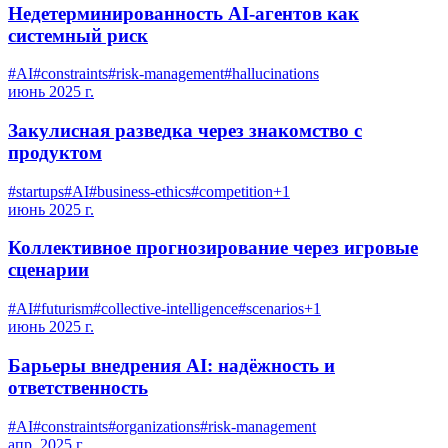
Недетерминированность AI-агентов как
системный риск
#
AI
#
constraints
#
risk-management
#
hallucinations
июнь 2025 г.
Закулисная разведка через знакомство с
продуктом
#
startups
#
AI
#
business-ethics
#
competition
+
1
июнь 2025 г.
Коллективное прогнозирование через игровые
сценарии
#
AI
#
futurism
#
collective-intelligence
#
scenarios
+
1
июнь 2025 г.
Барьеры внедрения AI: надёжность и
ответственность
#
AI
#
constraints
#
organizations
#
risk-management
апр. 2025 г.