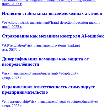
нояб. 2023 г.
Иллюзия стабильных высокодоходных активов
#
psychology
#
risk-management
#
fraud-detection
#
decision-making
нояб. 2023 г.
Страхование как механизм контроля AI-ошибок
#
AI
#
regulation
#
risk-management
#
systems-thinking
окт. 2023 г.
Диверсификация команды как защита от
неопределённости
#
risk-management
#
teams
#
uncertainty
#
adaptability
февр. 2023 г.
Ограниченная ответственность стимулирует
предпринимательство
#
entrepreneurship
#
risk-management
#
legal-structures
#
incentives
февр. 2023 г.