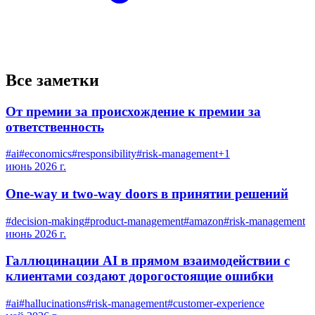
Все заметки
От премии за происхождение к премии за
ответственность
#
ai
#
economics
#
responsibility
#
risk-management
+
1
июнь 2026 г.
One-way и two-way doors в принятии решений
#
decision-making
#
product-management
#
amazon
#
risk-management
июнь 2026 г.
Галлюцинации AI в прямом взаимодействии с
клиентами создают дорогостоящие ошибки
#
ai
#
hallucinations
#
risk-management
#
customer-experience