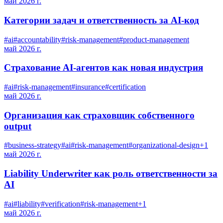
май 2026 г.
Категории задач и ответственность за AI-код
#
ai
#
accountability
#
risk-management
#
product-management
май 2026 г.
Страхование AI-агентов как новая индустрия
#
ai
#
risk-management
#
insurance
#
certification
май 2026 г.
Организация как страховщик собственного
output
#
business-strategy
#
ai
#
risk-management
#
organizational-design
+
1
май 2026 г.
Liability Underwriter как роль ответственности за
AI
#
ai
#
liability
#
verification
#
risk-management
+
1
май 2026 г.