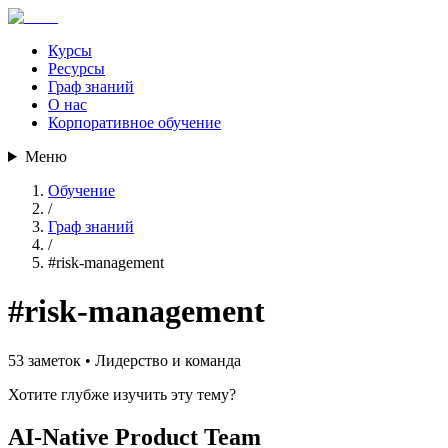
Курсы
Ресурсы
Граф знаний
О нас
Корпоративное обучение
Меню
Обучение
/
Граф знаний
/
#
risk-management
#
risk-management
53
заметок •
Лидерство и команда
Хотите глубже изучить эту тему?
AI-Native Product Team