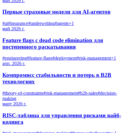
май 2026 г.
Первые страховые модели для AI-агентов
#
ai
#
insurance
#
underwriting
#
agents
+
1
май 2026 г.
Feature flags с dead code elimination для
постепенного раскатывания
#
engineering
#
feature-flags
#
deployment
#
risk-management
+
1
апр. 2026 г.
Компромисс стабильности и потерь в B2B
технологиях
#
theory-of-constraints
#
risk-management
#
b2b-sales
#
decision-
making
март 2026 г.
RISC-таблица для управления рисками вайб-
кодинга