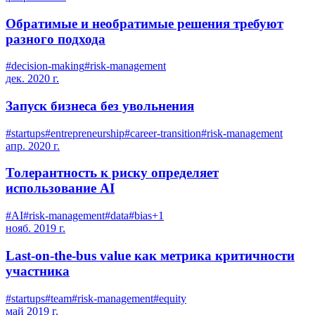
Обратимые и необратимые решения требуют
разного подхода
#
decision-making
#
risk-management
дек. 2020 г.
Запуск бизнеса без увольнения
#
startups
#
entrepreneurship
#
career-transition
#
risk-management
апр. 2020 г.
Толерантность к риску определяет
использование AI
#
AI
#
risk-management
#
data
#
bias
+
1
нояб. 2019 г.
Last-on-the-bus value как метрика критичности
участника
#
startups
#
team
#
risk-management
#
equity
май 2019 г.