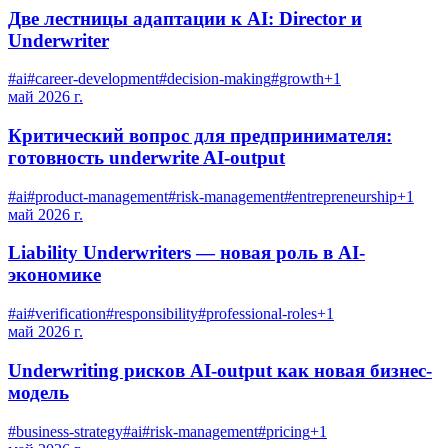
Две лестницы адаптации к AI: Director и
Underwriter
#
ai
#
career-development
#
decision-making
#
growth
+
1
май 2026 г.
Критический вопрос для предпринимателя:
готовность underwrite AI-output
#
ai
#
product-management
#
risk-management
#
entrepreneurship
+
1
май 2026 г.
Liability Underwriters — новая роль в AI-
экономике
#
ai
#
verification
#
responsibility
#
professional-roles
+
1
май 2026 г.
Underwriting рисков AI-output как новая бизнес-
модель
#
business-strategy
#
ai
#
risk-management
#
pricing
+
1