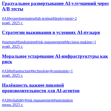
Градуальное развертывание AI-улучшений через
A/B тесты
#
AI
#
experimentation
#
ab-testing
#
deployment
+
2
нояб. 2025 г.
Стратегии выживания в условиях AI-пузыря
#
startups
#
fundraising
#
risk-management
#
decision-making
+
1
нояб. 2025 г.
Моральное устаревание AI-инфраструктуры как
риск
#
AI
#
infrastructure
#
technology
#
constraints
+
1
нояб. 2025 г.
Надёжность важнее пиковой
производительности для AI-агентов
#
AI
#
reliability
#
risk-management
#
automation
июнь 2025 г.