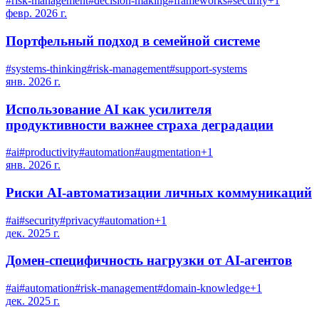
#
risk-management
#
decision-making
#
frameworks
#
security
+
1
февр. 2026 г.
Портфельный подход в семейной системе
#
systems-thinking
#
risk-management
#
support-systems
янв. 2026 г.
Использование AI как усилителя
продуктивности важнее страха деградации
#
ai
#
productivity
#
automation
#
augmentation
+
1
янв. 2026 г.
Риски AI-автоматизации личных коммуникаций
#
ai
#
security
#
privacy
#
automation
+
1
дек. 2025 г.
Домен-специфичность нагрузки от AI-агентов
#
ai
#
automation
#
risk-management
#
domain-knowledge
+
1
дек. 2025 г.