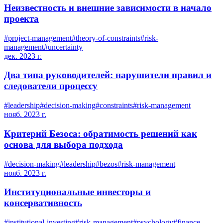
Неизвестность и внешние зависимости в начало
проекта
#
project-management
#
theory-of-constraints
#
risk-
management
#
uncertainty
дек. 2023 г.
Два типа руководителей: нарушители правил и
следователи процессу
#
leadership
#
decision-making
#
constraints
#
risk-management
нояб. 2023 г.
Критерий Безоса: обратимость решений как
основа для выбора подхода
#
decision-making
#
leadership
#
bezos
#
risk-management
нояб. 2023 г.
Институциональные инвесторы и
консервативность
#
institutional-investing
#
risk-management
#
psychology
#
finance