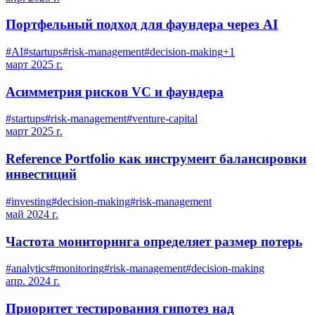
Портфельный подход для фаундера через AI
#
AI
#
startups
#
risk-management
#
decision-making
+
1
март 2025 г.
Асимметрия рисков VC и фаундера
#
startups
#
risk-management
#
venture-capital
март 2025 г.
Reference Portfolio как инструмент балансировки
инвестиций
#
investing
#
decision-making
#
risk-management
май 2024 г.
Частота мониторинга определяет размер потерь
#
analytics
#
monitoring
#
risk-management
#
decision-making
апр. 2024 г.
Приоритет тестирования гипотез над