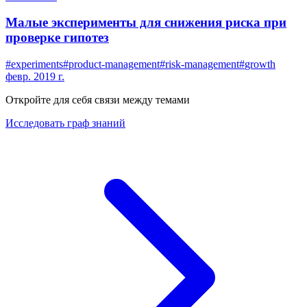
Малые эксперименты для снижения риска при
проверке гипотез
#
experiments
#
product-management
#
risk-management
#
growth
февр. 2019 г.
Откройте для себя связи между темами
Исследовать граф знаний