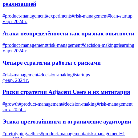
реализацией
#
product-management
#
experiments
#
risk-management
#
lean-startup
март 2024 г.
Атака неопределённости как признак опытности
#
product-management
#
risk-management
#
decision-making
#
learning
март 2024 г.
Четыре стратегии работы с рисками
#
risk-management
#
decision-making
#
startups
февр. 2024 г.
Риски стратегии Adjacent Users и их митигация
#
growth
#
product-management
#
decision-making
#
risk-management
янв. 2024 г.
Этика претотайпинга и ограничение аудитории
#
pretotyping
#
ethics
#
product-management
#
risk-management
+
1