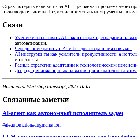
Страх потерять навыки из-за AI — решаемая проблема через п
производительности. Неумение применять инструменты автома
Связи
Умение использовать AI важнее страха деградации навык
автоматизации.
Чередование работы с AI и без для сохранения навыков
— 
AI инструменты как усилители продуктивности, а не тол
интеллекта.
Разные стратегии адаптации к технологическим изменен
Деградация инженерных навыков при избыточной автом
Источник: Workshop transcript, 2025-10-01
Связанные заметки
AI-агент как автономный исполнитель задач
#
ai
#
automation
#
augmentation
LLM как инструмент аугментации для knowledge 