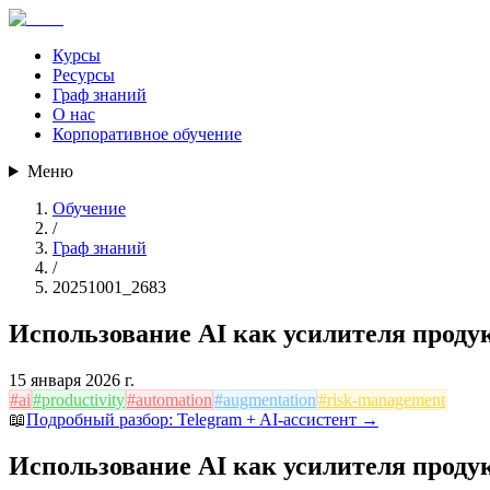
Курсы
Ресурсы
Граф знаний
О нас
Корпоративное обучение
Меню
Обучение
/
Граф знаний
/
20251001_2683
Использование AI как усилителя проду
15 января 2026 г.
#
ai
#
productivity
#
automation
#
augmentation
#
risk-management
📖
Подробный разбор:
Telegram + AI-ассистент
→
Использование AI как усилителя проду