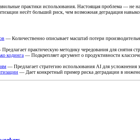
равильные практики использования. Настоящая проблема — не на
тизации несёт больший риск, чем возможная деградация навыко
ов
— Количественно описывает масштаб потери производительно
Предлагает практическую методику чередования для снятия стр
ько кодинга
— Подкрепляет аргумент о продуктивности классиче
иям
— Предлагает стратегию использования AI для усложнения за
атизации
— Дает конкретный пример риска деградации в инжене
workers