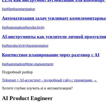
#
ai
#
llm
#
augmentation
Автоматизация задач усиливает комплементарны
#
ai
#
automation
#
productivity
AI-инструменты как усилители личной продукти
#
ai
#
productivity
#
augmentation
Контекстное планирование через разговор с AI
#
ai
#
automation
#
time-management
Подробный разбор
Telegram + AI-ассистент
- подробный гайд с примерами →
Хотите глубже изучить
ai и автоматизация
?
AI Product Engineer