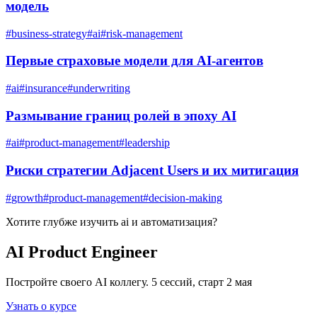
модель
#
business-strategy
#
ai
#
risk-management
Первые страховые модели для AI-агентов
#
ai
#
insurance
#
underwriting
Размывание границ ролей в эпоху AI
#
ai
#
product-management
#
leadership
Риски стратегии Adjacent Users и их митигация
#
growth
#
product-management
#
decision-making
Хотите глубже изучить
ai и автоматизация
?
AI Product Engineer
Постройте своего AI коллегу. 5 сессий, старт 2 мая
Узнать о курсе