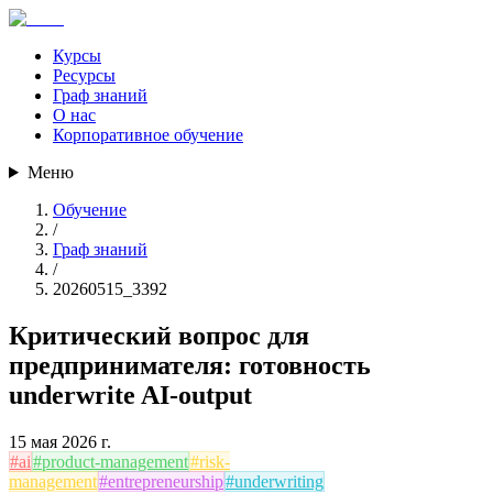
Курсы
Ресурсы
Граф знаний
О нас
Корпоративное обучение
Меню
Обучение
/
Граф знаний
/
20260515_3392
Критический вопрос для
предпринимателя: готовность
underwrite AI-output
15 мая 2026 г.
#
ai
#
product-management
#
risk-
management
#
entrepreneurship
#
underwriting