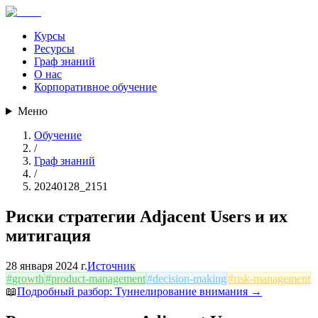
Курсы
Ресурсы
Граф знаний
О нас
Корпоративное обучение
Меню
Обучение
/
Граф знаний
/
20240128_2151
Риски стратегии Adjacent Users и их
митигация
28 января 2024 г.
Источник
#
growth
#
product-management
#
decision-making
#
risk-management
📖
Подробный разбор:
Туннелирование внимания
→