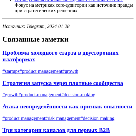
Фокус на метриках core-аудитории как источник правды
при стратегических решениях
Источник: Telegram, 2024-01-28
Связанные заметки
Проблема холодного старта в двусторонних
платформах
#
startups
#
product-management
#
growth
Стратегия запуска через плотные сообщества
#
growth
#
product-management
#
decision-making
Атака неопределённости как признак опытности
#
product-management
#
risk-management
#
decision-making
Три категории каналов для первых B2B