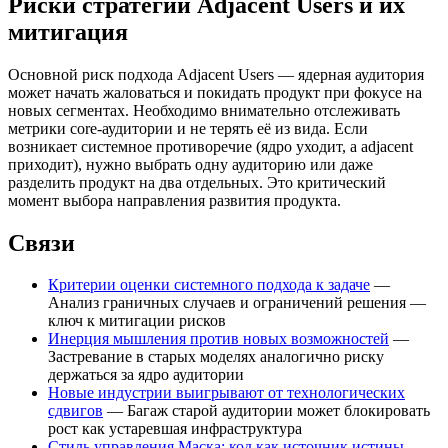
Риски стратегии Adjacent Users и их
митигация
Основной риск подхода Adjacent Users — ядерная аудитория
может начать жаловаться и покидать продукт при фокусе на
новых сегментах. Необходимо внимательно отслеживать
метрики core-аудитории и не терять её из вида. Если
возникает системное противоречие (ядро уходит, а adjacent
приходит), нужно выбрать одну аудиторию или даже
разделить продукт на два отдельных. Это критический
момент выбора направления развития продукта.
Связи
Критерии оценки системного подхода к задаче
—
Анализ граничных случаев и ограничений решения —
ключ к митигации рисков
Инерция мышления против новых возможностей
—
Застревание в старых моделях аналогично риску
держаться за ядро аудитории
Новые индустрии выигрывают от технологических
сдвигов
— Багаж старой аудитории может блокировать
рост как устаревшая инфраструктура
Стиль управления Маска: код как источник истины
—