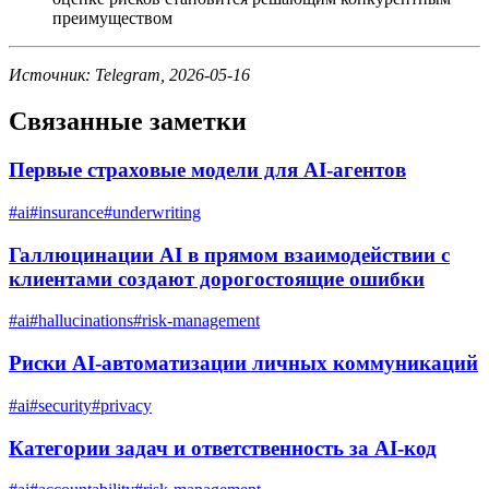
преимуществом
Источник: Telegram, 2026-05-16
Связанные заметки
Первые страховые модели для AI-агентов
#
ai
#
insurance
#
underwriting
Галлюцинации AI в прямом взаимодействии с
клиентами создают дорогостоящие ошибки
#
ai
#
hallucinations
#
risk-management
Риски AI-автоматизации личных коммуникаций
#
ai
#
security
#
privacy
Категории задач и ответственность за AI-код