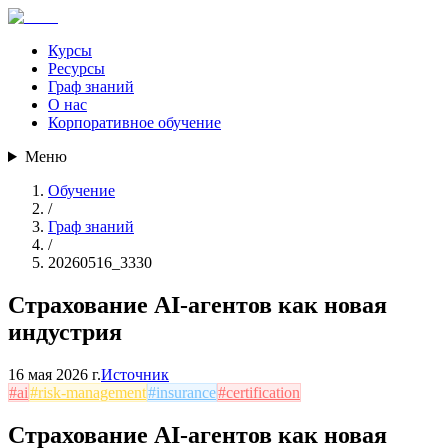
Курсы
Ресурсы
Граф знаний
О нас
Корпоративное обучение
Меню
Обучение
/
Граф знаний
/
20260516_3330
Страхование AI-агентов как новая
индустрия
16 мая 2026 г.
Источник
#
ai
#
risk-management
#
insurance
#
certification
Страхование AI-агентов как новая