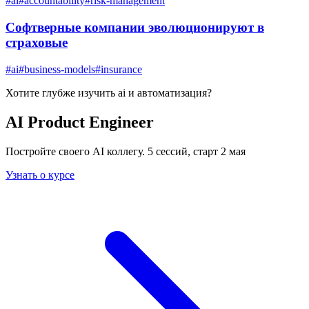
#
ai
#
accountability
#
risk-management
Софтверные компании эволюционируют в
страховые
#
ai
#
business-models
#
insurance
Хотите глубже изучить
ai и автоматизация
?
AI Product Engineer
Постройте своего AI коллегу. 5 сессий, старт 2 мая
Узнать о курсе