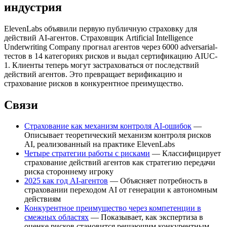
индустрия
ElevenLabs объявили первую публичную страховку для
действий AI-агентов. Страховщик Artificial Intelligence
Underwriting Company прогнал агентов через 6000 adversarial-
тестов в 14 категориях рисков и выдал сертификацию AIUC-
1. Клиенты теперь могут застраховаться от последствий
действий агентов. Это превращает верификацию и
страхование рисков в конкурентное преимущество.
Связи
Страхование как механизм контроля AI-ошибок
—
Описывает теоретический механизм контроля рисков
AI, реализованный на практике ElevenLabs
Четыре стратегии работы с рисками
— Классифицирует
страхование действий агентов как стратегию передачи
риска стороннему игроку
2025 как год AI-агентов
— Объясняет потребность в
страховании переходом AI от генерации к автономным
действиям
Конкурентное преимущество через компетенции в
смежных областях
— Показывает, как экспертиза в
оценке рисков становится решающим конкурентным