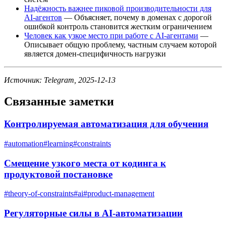
Надёжность важнее пиковой производительности для
AI-агентов
— Объясняет, почему в доменах с дорогой
ошибкой контроль становится жестким ограничением
Человек как узкое место при работе с AI-агентами
—
Описывает общую проблему, частным случаем которой
является домен-специфичность нагрузки
Источник: Telegram, 2025-12-13
Связанные заметки
Контролируемая автоматизация для обучения
#
automation
#
learning
#
constraints
Смещение узкого места от кодинга к
продуктовой постановке
#
theory-of-constraints
#
ai
#
product-management
Регуляторные силы в AI-автоматизации