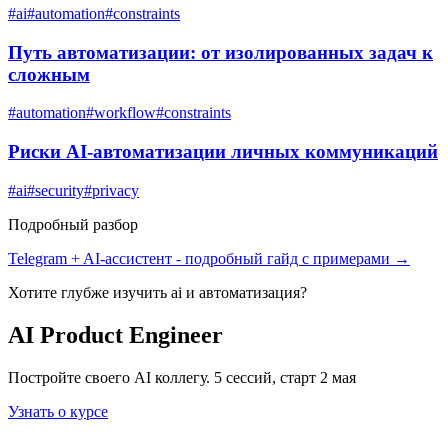
#
ai
#
automation
#
constraints
Путь автоматизации: от изолированных задач к
сложным
#
automation
#
workflow
#
constraints
Риски AI-автоматизации личных коммуникаций
#
ai
#
security
#
privacy
Подробный разбор
Telegram + AI-ассистент
- подробный гайд с примерами →
Хотите глубже изучить
ai и автоматизация
?
AI Product Engineer
Постройте своего AI коллегу. 5 сессий, старт 2 мая
Узнать о курсе