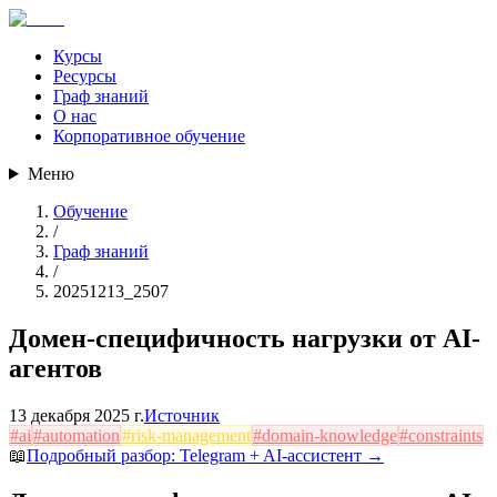
Курсы
Ресурсы
Граф знаний
О нас
Корпоративное обучение
Меню
Обучение
/
Граф знаний
/
20251213_2507
Домен-специфичность нагрузки от AI-
агентов
13 декабря 2025 г.
Источник
#
ai
#
automation
#
risk-management
#
domain-knowledge
#
constraints
📖
Подробный разбор:
Telegram + AI-ассистент
→