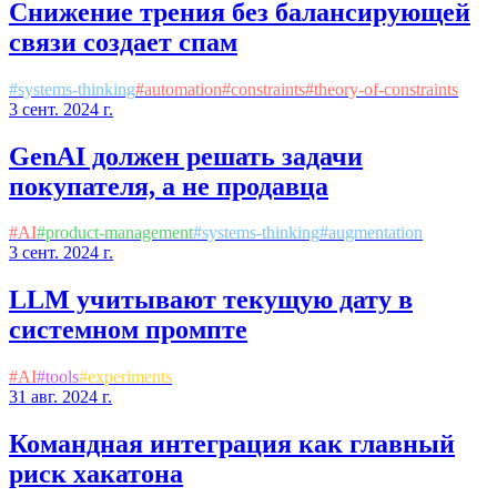
Снижение трения без балансирующей
связи создает спам
#
systems-thinking
#
automation
#
constraints
#
theory-of-constraints
3 сент. 2024 г.
GenAI должен решать задачи
покупателя, а не продавца
#
AI
#
product-management
#
systems-thinking
#
augmentation
3 сент. 2024 г.
LLM учитывают текущую дату в
системном промпте
#
AI
#
tools
#
experiments
31 авг. 2024 г.
Командная интеграция как главный
риск хакатона