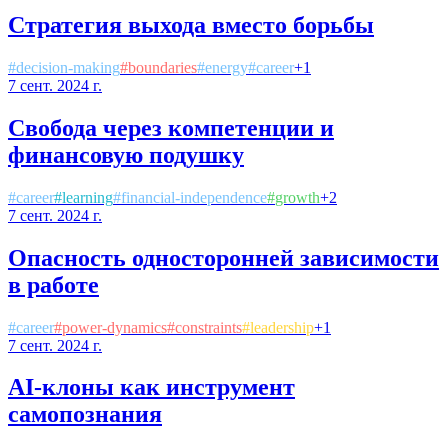
Стратегия выхода вместо борьбы
#
decision-making
#
boundaries
#
energy
#
career
+
1
7 сент. 2024 г.
Свобода через компетенции и
финансовую подушку
#
career
#
learning
#
financial-independence
#
growth
+
2
7 сент. 2024 г.
Опасность односторонней зависимости
в работе
#
career
#
power-dynamics
#
constraints
#
leadership
+
1
7 сент. 2024 г.
AI-клоны как инструмент
самопознания