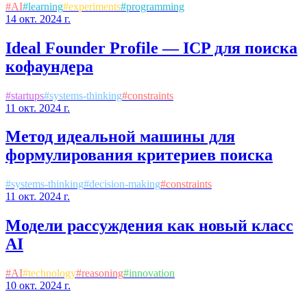
#
AI
#
learning
#
experiments
#
programming
14 окт. 2024 г.
Ideal Founder Profile — ICP для поиска
кофаундера
#
startups
#
systems-thinking
#
constraints
11 окт. 2024 г.
Метод идеальной машины для
формулирования критериев поиска
#
systems-thinking
#
decision-making
#
constraints
11 окт. 2024 г.
Модели рассуждения как новый класс
AI
#
AI
#
technology
#
reasoning
#
innovation
10 окт. 2024 г.