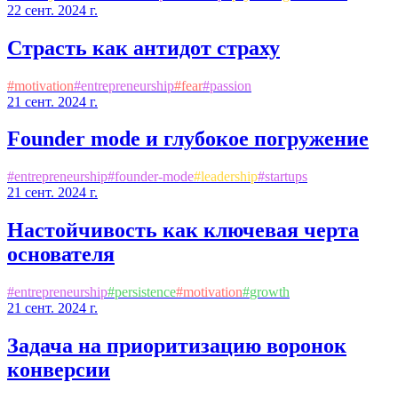
22 сент. 2024 г.
Страсть как антидот страху
#
motivation
#
entrepreneurship
#
fear
#
passion
21 сент. 2024 г.
Founder mode и глубокое погружение
#
entrepreneurship
#
founder-mode
#
leadership
#
startups
21 сент. 2024 г.
Настойчивость как ключевая черта
основателя
#
entrepreneurship
#
persistence
#
motivation
#
growth
21 сент. 2024 г.
Задача на приоритизацию воронок
конверсии