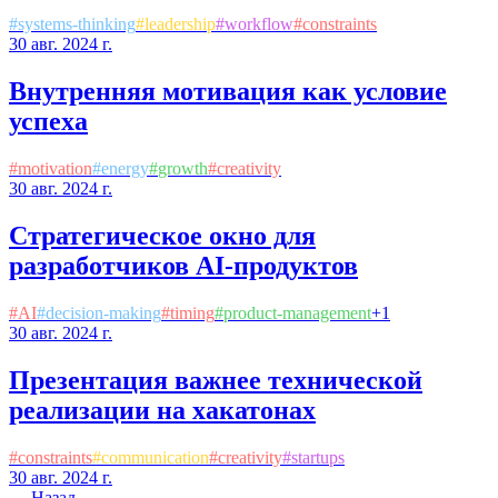
#
systems-thinking
#
leadership
#
workflow
#
constraints
30 авг. 2024 г.
Внутренняя мотивация как условие
успеха
#
motivation
#
energy
#
growth
#
creativity
30 авг. 2024 г.
Стратегическое окно для
разработчиков AI-продуктов
#
AI
#
decision-making
#
timing
#
product-management
+
1
30 авг. 2024 г.
Презентация важнее технической
реализации на хакатонах
#
constraints
#
communication
#
creativity
#
startups
30 авг. 2024 г.
← Назад