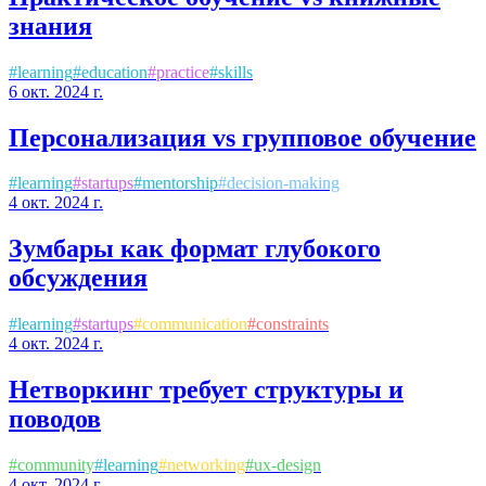
знания
#
learning
#
education
#
practice
#
skills
6 окт. 2024 г.
Персонализация vs групповое обучение
#
learning
#
startups
#
mentorship
#
decision-making
4 окт. 2024 г.
Зумбары как формат глубокого
обсуждения
#
learning
#
startups
#
communication
#
constraints
4 окт. 2024 г.
Нетворкинг требует структуры и
поводов
#
community
#
learning
#
networking
#
ux-design
4 окт. 2024 г.