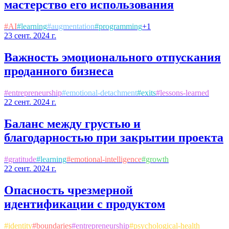
мастерство его использования
#
AI
#
learning
#
augmentation
#
programming
+
1
23 сент. 2024 г.
Важность эмоционального отпускания
проданного бизнеса
#
entrepreneurship
#
emotional-detachment
#
exits
#
lessons-learned
22 сент. 2024 г.
Баланс между грустью и
благодарностью при закрытии проекта
#
gratitude
#
learning
#
emotional-intelligence
#
growth
22 сент. 2024 г.
Опасность чрезмерной
идентификации с продуктом
#
identity
#
boundaries
#
entrepreneurship
#
psychological-health