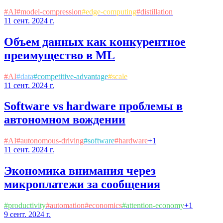
#
AI
#
model-compression
#
edge-computing
#
distillation
11 сент. 2024 г.
Объем данных как конкурентное
преимущество в ML
#
AI
#
data
#
competitive-advantage
#
scale
11 сент. 2024 г.
Software vs hardware проблемы в
автономном вождении
#
AI
#
autonomous-driving
#
software
#
hardware
+
1
11 сент. 2024 г.
Экономика внимания через
микроплатежи за сообщения
#
productivity
#
automation
#
economics
#
attention-economy
+
1
9 сент. 2024 г.