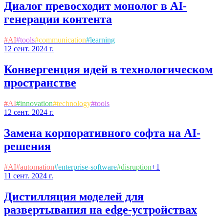
Диалог превосходит монолог в AI-
генерации контента
#
AI
#
tools
#
communication
#
learning
12 сент. 2024 г.
Конвергенция идей в технологическом
пространстве
#
AI
#
innovation
#
technology
#
tools
12 сент. 2024 г.
Замена корпоративного софта на AI-
решения
#
AI
#
automation
#
enterprise-software
#
disruption
+
1
11 сент. 2024 г.
Дистилляция моделей для
развертывания на edge-устройствах