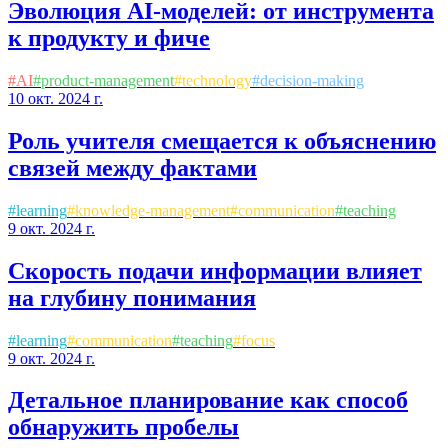
Эволюция AI-моделей: от инструмента
к продукту и фиче
#
AI
#
product-management
#
technology
#
decision-making
10 окт. 2024 г.
Роль учителя смещается к объяснению
связей между фактами
#
learning
#
knowledge-management
#
communication
#
teaching
9 окт. 2024 г.
Скорость подачи информации влияет
на глубину понимания
#
learning
#
communication
#
teaching
#
focus
9 окт. 2024 г.
Детальное планирование как способ
обнаружить пробелы