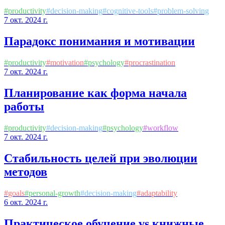
#
productivity
#
decision-making
#
cognitive-tools
#
problem-solving
7 окт. 2024 г.
Парадокс понимания и мотивации
#
productivity
#
motivation
#
psychology
#
procrastination
7 окт. 2024 г.
Планирование как форма начала
работы
#
productivity
#
decision-making
#
psychology
#
workflow
7 окт. 2024 г.
Стабильность целей при эволюции
методов
#
goals
#
personal-growth
#
decision-making
#
adaptability
6 окт. 2024 г.
Практическое обучение vs книжные