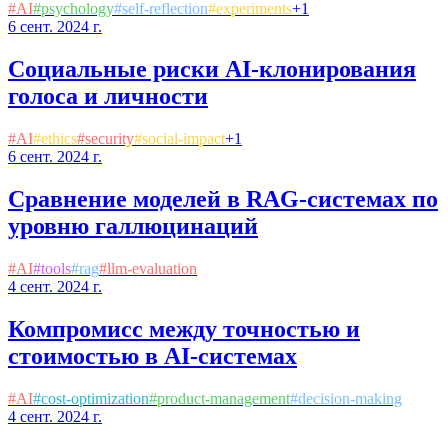
#
AI
#
psychology
#
self-reflection
#
experiments
+
1
6 сент. 2024 г.
Социальные риски AI-клонирования
голоса и личности
#
AI
#
ethics
#
security
#
social-impact
+
1
6 сент. 2024 г.
Сравнение моделей в RAG-системах по
уровню галлюцинаций
#
AI
#
tools
#
rag
#
llm-evaluation
4 сент. 2024 г.
Компромисс между точностью и
стоимостью в AI-системах
#
AI
#
cost-optimization
#
product-management
#
decision-making
4 сент. 2024 г.