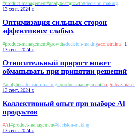
#
product-management
#
analytics
#
growth
#
decision-making
13 сент. 2024 г.
Оптимизация сильных сторон
эффективнее слабых
#
product-management
#
growth
#
decision-making
#
constraints
+
1
13 сент. 2024 г.
Относительный прирост может
обманывать при принятии решений
#
analytics
#
decision-making
#
product-management
#
cognitive-biases
13 сент. 2024 г.
Коллективный опыт при выборе AI
продуктов
#
AI
#
product-management
#
decision-making
13 сент. 2024 г.