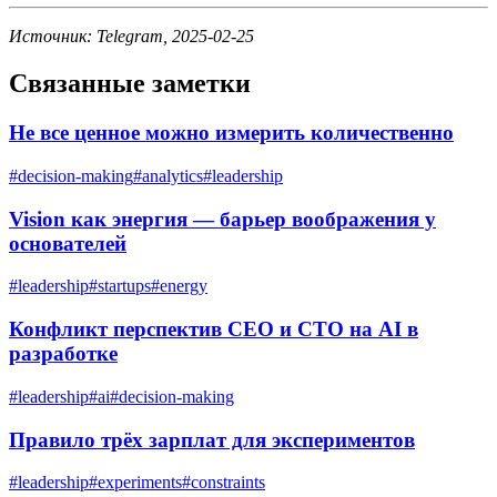
Источник: Telegram, 2025-02-25
Связанные заметки
Не все ценное можно измерить количественно
#
decision-making
#
analytics
#
leadership
Vision как энергия — барьер воображения у
основателей
#
leadership
#
startups
#
energy
Конфликт перспектив CEO и CTO на AI в
разработке
#
leadership
#
ai
#
decision-making
Правило трёх зарплат для экспериментов
#
leadership
#
experiments
#
constraints