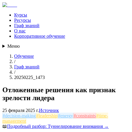
Курсы
Ресурсы
Граф знаний
О нас
Корпоративное обучение
Меню
Обучение
/
Граф знаний
/
20250225_1473
Отложенные решения как признак
зрелости лидера
25 февраля 2025 г.
Источник
#
decision-making
#
leadership
#
energy
#
constraints
#
time-
management
📖
Подробный разбор:
Туннелирование внимания
→