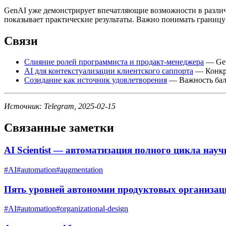
GenAI уже демонстрирует впечатляющие возможности в различн
показывает практические результаты. Важно понимать границу
Связи
Слияние ролей программиста и продакт-менеджера
— Gen
AI для контекстуализации клиентского саппорта
— Конкре
Созидание как источник удовлетворения
— Важность бала
Источник: Telegram, 2025-02-15
Связанные заметки
AI Scientist — автоматизация полного цикла нау
#
AI
#
automation
#
augmentation
Пять уровней автономии продуктовых организац
#
AI
#
automation
#
organizational-design