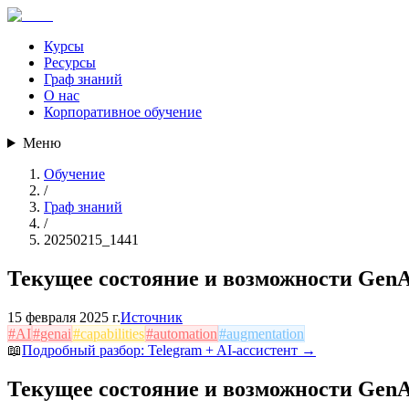
Курсы
Ресурсы
Граф знаний
О нас
Корпоративное обучение
Меню
Обучение
/
Граф знаний
/
20250215_1441
Текущее состояние и возможности Gen
15 февраля 2025 г.
Источник
#
AI
#
genai
#
capabilities
#
automation
#
augmentation
📖
Подробный разбор:
Telegram + AI-ассистент
→
Текущее состояние и возможности Gen