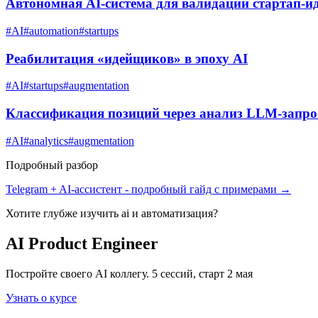
Автономная AI-система для валидации стартап-и
#
AI
#
automation
#
startups
Реабилитация «идейщиков» в эпоху AI
#
AI
#
startups
#
augmentation
Классификация позиций через анализ LLM-запро
#
AI
#
analytics
#
augmentation
Подробный разбор
Telegram + AI-ассистент
- подробный гайд с примерами →
Хотите глубже изучить
ai и автоматизация
?
AI Product Engineer
Постройте своего AI коллегу. 5 сессий, старт 2 мая
Узнать о курсе