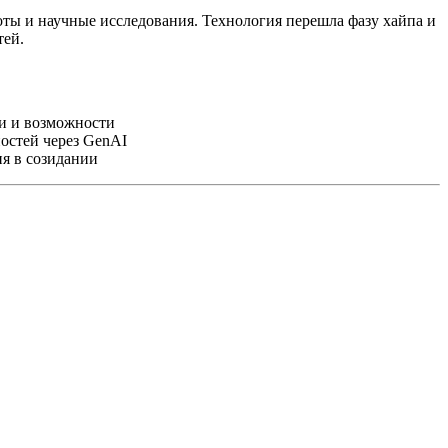
ты и научные исследования. Технология перешла фазу хайпа и
тей.
и и возможности
остей через GenAI
я в созидании