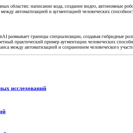
ых областях: написание кода, создание видео, автономные робо
 между автоматизацией и аугментацией человеческих способнос
AI размывает границы специализации, создавая гибридные рол
тный практический пример аугментации человеческих способн
нса между автоматизацией и сохранением человеческого участи
чных исследований
ий