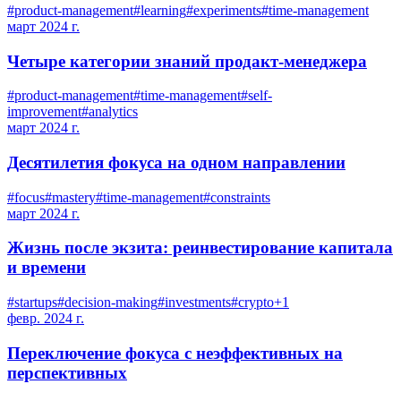
#
product-management
#
learning
#
experiments
#
time-management
март 2024 г.
Четыре категории знаний продакт-менеджера
#
product-management
#
time-management
#
self-
improvement
#
analytics
март 2024 г.
Десятилетия фокуса на одном направлении
#
focus
#
mastery
#
time-management
#
constraints
март 2024 г.
Жизнь после экзита: реинвестирование капитала
и времени
#
startups
#
decision-making
#
investments
#
crypto
+
1
февр. 2024 г.
Переключение фокуса с неэффективных на
перспективных