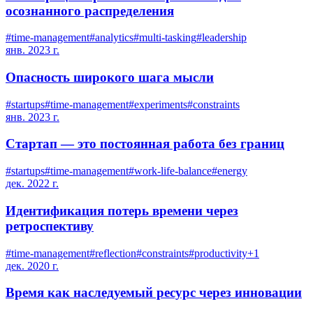
осознанного распределения
#
time-management
#
analytics
#
multi-tasking
#
leadership
янв. 2023 г.
Опасность широкого шага мысли
#
startups
#
time-management
#
experiments
#
constraints
янв. 2023 г.
Стартап — это постоянная работа без границ
#
startups
#
time-management
#
work-life-balance
#
energy
дек. 2022 г.
Идентификация потерь времени через
ретроспективу
#
time-management
#
reflection
#
constraints
#
productivity
+
1
дек. 2020 г.
Время как наследуемый ресурс через инновации