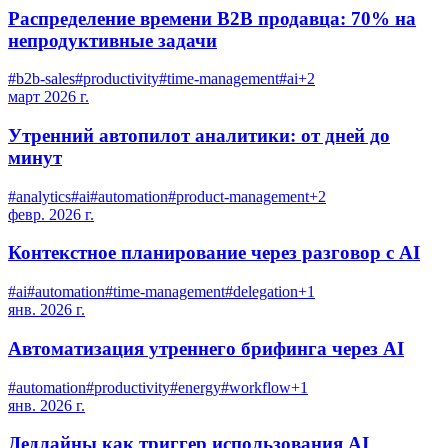
Распределение времени B2B продавца: 70% на
непродуктивные задачи
#
b2b-sales
#
productivity
#
time-management
#
ai
+
2
март 2026 г.
Утренний автопилот аналитики: от дней до
минут
#
analytics
#
ai
#
automation
#
product-management
+
2
февр. 2026 г.
Контекстное планирование через разговор с AI
#
ai
#
automation
#
time-management
#
delegation
+
1
янв. 2026 г.
Автоматизация утреннего брифинга через AI
#
automation
#
productivity
#
energy
#
workflow
+
1
янв. 2026 г.
Дедлайны как триггер использования AI