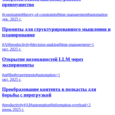
преимущество
#
constraints
#
theory-of-constraints
#
time-management
#
automation
дек. 2025 г.
Промпты для структурированного мышления и
планирования
#
AI
#
productivity
#
decision-making
#
time-management
+
1
окт. 2025 г.
Открытие возможностей LLM через
эксперименты
#
ai
#
llm
#
experiments
#
automation
+
1
окт. 2025 г.
Преобразование контента в подкасты для
борьбы с перегрузкой
#
productivity
#
AI
#
automation
#
information-overload
+
2
июнь 2025 г.