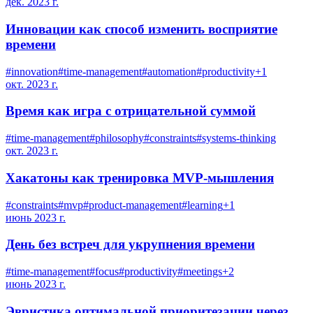
дек. 2023 г.
Инновации как способ изменить восприятие
времени
#
innovation
#
time-management
#
automation
#
productivity
+
1
окт. 2023 г.
Время как игра с отрицательной суммой
#
time-management
#
philosophy
#
constraints
#
systems-thinking
окт. 2023 г.
Хакатоны как тренировка MVP-мышления
#
constraints
#
mvp
#
product-management
#
learning
+
1
июнь 2023 г.
День без встреч для укрупнения времени
#
time-management
#
focus
#
productivity
#
meetings
+
2
июнь 2023 г.
Эвристика оптимальной приоритезации через