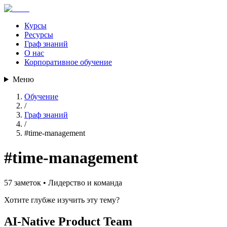
Курсы
Ресурсы
Граф знаний
О нас
Корпоративное обучение
Меню
Обучение
/
Граф знаний
/
#
time-management
#
time-management
57
заметок •
Лидерство и команда
Хотите глубже изучить эту тему?
AI-Native Product Team