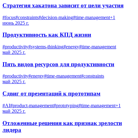
Стратегия хакатона зависит от цели участия
#
focus
#
constraints
#
decision-making
#
time-management
+
1
июнь 2025 г.
Продуктивность как КПД жизни
#
productivity
#
systems-thinking
#
energy
#
time-management
май 2025 г.
Пять видов ресурсов для продуктивности
#
productivity
#
energy
#
time-management
#
constraints
май 2025 г.
Сдвиг от презентаций к прототипам
#
AI
#
product-management
#
prototyping
#
time-management
+
1
май 2025 г.
Отложенные решения как признак зрелости
лидера