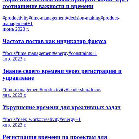
соотношение важности и времени
#
productivity
#
time-management
#
decision-making
#
product-
management
+
1
июнь 2023 г.
Частота постов как индикатор фокуса
#
focus
#
time-management
#
energy
#
constraints
+
1
апр. 2023 г.
Знание своего времени через регистрацию и
управление
#
time-management
#
productivity
#
leadership
#
focus
янв. 2023 г.
Укрупнение времени для креативных задач
#
focus
#
deep-work
#
creativity
#
energy
+
1
янв. 2023 г.
Регистрация времени по проектам для