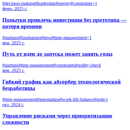
#
decision-making
#
leadership
#
energy
#
constraints
+
1
февр. 2025 г.
Попытки привлечь инвестиции без прототипа —
потеря времени
#
startups
#
fundraising
#
mvp
#
time-management
+
1
янв. 2025 г.
Путь от идеи до запуска может занять годы
#
startups
#
time-management
#
constraints
#
reality-check
янв. 2025 г.
Гибкий график как абсорбер технологической
безработицы
#
time-management
#
automation
#
work-life-balance
#
policy
окт. 2024 г.
Управление рисками через приоритизацию
сложности