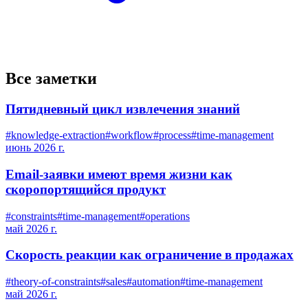
Все заметки
Пятидневный цикл извлечения знаний
#
knowledge-extraction
#
workflow
#
process
#
time-management
июнь 2026 г.
Email-заявки имеют время жизни как
скоропортящийся продукт
#
constraints
#
time-management
#
operations
май 2026 г.
Скорость реакции как ограничение в продажах
#
theory-of-constraints
#
sales
#
automation
#
time-management
май 2026 г.