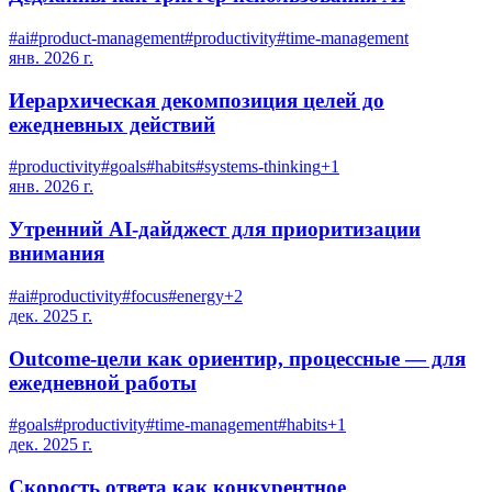
#
ai
#
product-management
#
productivity
#
time-management
янв. 2026 г.
Иерархическая декомпозиция целей до
ежедневных действий
#
productivity
#
goals
#
habits
#
systems-thinking
+
1
янв. 2026 г.
Утренний AI-дайджест для приоритизации
внимания
#
ai
#
productivity
#
focus
#
energy
+
2
дек. 2025 г.
Outcome-цели как ориентир, процессные — для
ежедневной работы
#
goals
#
productivity
#
time-management
#
habits
+
1
дек. 2025 г.
Скорость ответа как конкурентное