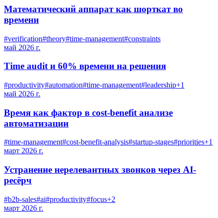
Математический аппарат как шорткат во
времени
#
verification
#
theory
#
time-management
#
constraints
май 2026 г.
Time audit и 60% времени на решения
#
productivity
#
automation
#
time-management
#
leadership
+
1
май 2026 г.
Время как фактор в cost-benefit анализе
автоматизации
#
time-management
#
cost-benefit-analysis
#
startup-stages
#
priorities
+
1
март 2026 г.
Устранение нерелевантных звонков через AI-
ресёрч
#
b2b-sales
#
ai
#
productivity
#
focus
+
2
март 2026 г.