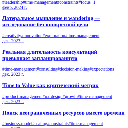
#
leadership
#
time-management
#
constraints
#
focus
+
1
февр. 2024 г.
Латеральное мышление и wandering —
исследование без конкретной цели
#
creativity
#
innovation
#
exploration
#
time-management
дек. 2023 г.
Реальная длительность консультаций
превышает запланированную
#
time-management
#
consulting
#
decision-making
#
expectations
дек. 2023 г.
Time to Value как критический метрик
#
product-management
#
ux-design
#
growth
#
time-management
дек. 2023 г.
Поиск неограниченных ресурсов вместо времени
#
business-model
#
scaling
#
constraints
#
time-management