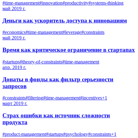
#
time-management
#
innovation
#
productivity
#
systems-thinking
май 2019 г.
Деньги как ускоритель доступа к инновациям
#
economics
#
time-management
#
leverage
#
constraints
май 2019 г.
Время как критическое ограничение в стартапах
#
startups
#
theory-of-constraints
#
time-management
апр. 2019 г.
Донаты в фонды как фильтр серьезности
запросов
#
constraints
#
filtering
#
time-management
#
incentives
+
1
март 2019 г.
Страх ошибки как источник сложности
продукта
#
product-management
#
startups
#
psychology
#
constraints
+
1