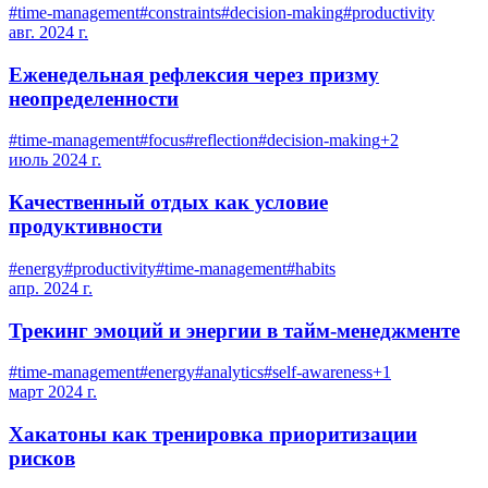
#
time-management
#
constraints
#
decision-making
#
productivity
авг. 2024 г.
Еженедельная рефлексия через призму
неопределенности
#
time-management
#
focus
#
reflection
#
decision-making
+
2
июль 2024 г.
Качественный отдых как условие
продуктивности
#
energy
#
productivity
#
time-management
#
habits
апр. 2024 г.
Трекинг эмоций и энергии в тайм-менеджменте
#
time-management
#
energy
#
analytics
#
self-awareness
+
1
март 2024 г.
Хакатоны как тренировка приоритизации
рисков