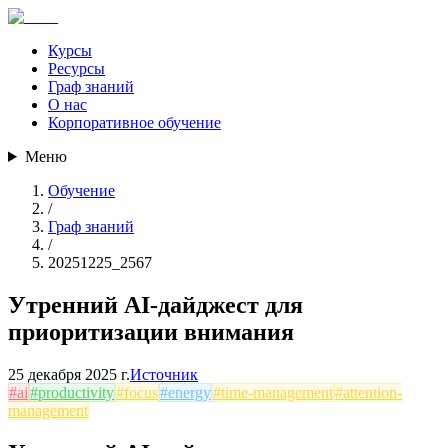
Курсы
Ресурсы
Граф знаний
О нас
Корпоративное обучение
Меню
Обучение
/
Граф знаний
/
20251225_2567
Утренний AI-дайджест для
приоритизации внимания
25 декабря 2025 г.
Источник
#
ai
#
productivity
#
focus
#
energy
#
time-management
#
attention-
management