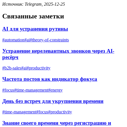
Источник: Telegram, 2025-12-25
Связанные заметки
AI для устранения рутины
#
automation
#
ai
#
theory-of-constraints
Устранение нерелевантных звонков через AI-
ресёрч
#
b2b-sales
#
ai
#
productivity
Частота постов как индикатор фокуса
#
focus
#
time-management
#
energy
День без встреч для укрупнения времени
#
time-management
#
focus
#
productivity
Знание своего времени через регистрацию и