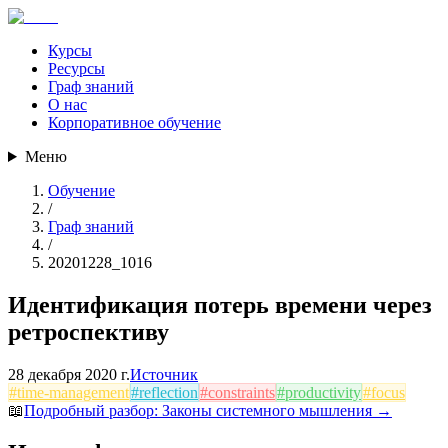
Курсы
Ресурсы
Граф знаний
О нас
Корпоративное обучение
Меню
Обучение
/
Граф знаний
/
20201228_1016
Идентификация потерь времени через
ретроспективу
28 декабря 2020 г.
Источник
#
time-management
#
reflection
#
constraints
#
productivity
#
focus
📖
Подробный разбор:
Законы системного мышления
→