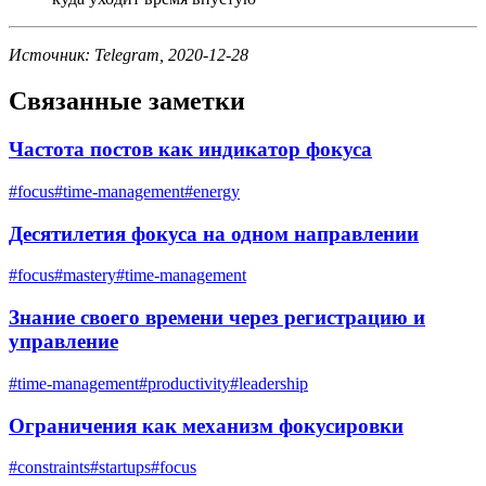
Источник: Telegram, 2020-12-28
Связанные заметки
Частота постов как индикатор фокуса
#
focus
#
time-management
#
energy
Десятилетия фокуса на одном направлении
#
focus
#
mastery
#
time-management
Знание своего времени через регистрацию и
управление
#
time-management
#
productivity
#
leadership
Ограничения как механизм фокусировки
#
constraints
#
startups
#
focus