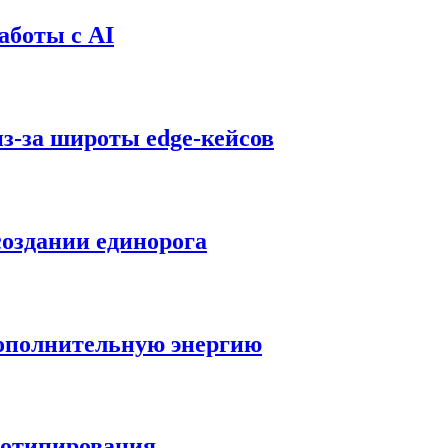
аботы с AI
з-за широты edge-кейсов
оздании единорога
дополнительную энергию
тотипирования