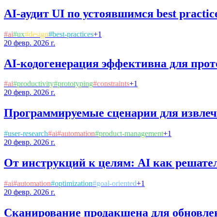
AI-аудит UI по устоявшимся best practic
#
ai
#
ux
#
design
#
best-practices
+
1
20 февр. 2026 г.
AI-кодогенерация эффективна для прото
#
ai
#
productivity
#
prototyping
#
constraints
+
1
20 февр. 2026 г.
Программируемые сценарии для извлече
#
user-research
#
ai
#
automation
#
product-management
+
1
20 февр. 2026 г.
От инструкций к целям: AI как решате
#
ai
#
automation
#
optimization
#
goal-oriented
+
1
20 февр. 2026 г.
Сканирование продакшена для обновле