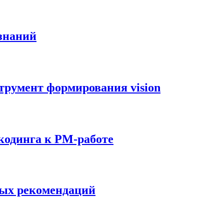
знаний
струмент формирования vision
 кодинга к PM-работе
тных рекомендаций