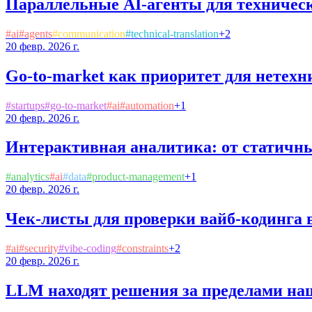
Параллельные AI-агенты для техническ
#
ai
#
agents
#
communication
#
technical-translation
+
2
20 февр. 2026 г.
Go-to-market как приоритет для нетех
#
startups
#
go-to-market
#
ai
#
automation
+
1
20 февр. 2026 г.
Интерактивная аналитика: от статичны
#
analytics
#
ai
#
data
#
product-management
+
1
20 февр. 2026 г.
Чек-листы для проверки вайб-кодинга 
#
ai
#
security
#
vibe-coding
#
constraints
+
2
20 февр. 2026 г.
LLM находят решения за пределами на