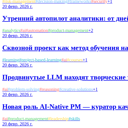
#
risk-management
#
decision-making
#
frameworks
#
security
+
1
20 февр. 2026 г.
Утренний автопилот аналитики: от дне
#
analytics
#
ai
#
automation
#
product-management
+
2
20 февр. 2026 г.
Сквозной проект как метод обучения 
#
learning
#
project-based-learning
#
ai
#
courses
+
1
20 февр. 2026 г.
Продвинутые LLM находят творческие 
#
ai
#
problem-solving
#
reasoning
#
creative-solutions
+
1
20 февр. 2026 г.
Новая роль AI-Native PM — куратор ка
#
ai
#
product-management
#
leadership
#
skills
20 февр. 2026 г.