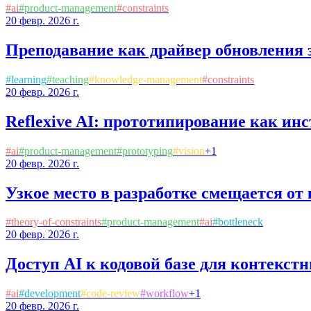
#
ai
#
product-management
#
constraints
20 февр. 2026 г.
Преподавание как драйвер обновления 
#
learning
#
teaching
#
knowledge-management
#
constraints
20 февр. 2026 г.
Reflexive AI: прототипирование как ин
#
ai
#
product-management
#
prototyping
#
vision
+
1
20 февр. 2026 г.
Узкое место в разработке смещается от
#
theory-of-constraints
#
product-management
#
ai
#
bottleneck
20 февр. 2026 г.
Доступ AI к кодовой базе для контекс
#
ai
#
development
#
code-review
#
workflow
+
1
20 февр. 2026 г.