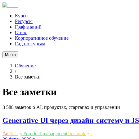
Курсы
Ресурсы
Граф знаний
О нас
Корпоративное обучение
Гид по курсам
Меню
Обучение
/
Все заметки
Все заметки
3 588
заметок о AI, продуктах, стартапах и управлении
Generative UI через дизайн-систему и 
#
ai
#
design
#
product-management
#
technology