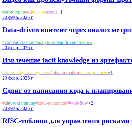
#
prototyping
#
ai
#
design
#
tools
+
1
20 февр. 2026 г.
Data-driven контент через анализ метр
#
content-creation
#
analytics
#
data-driven
#
metrics
20 февр. 2026 г.
Извлечение tacit knowledge из артефак
#
knowledge-management
#
ai
#
automation
#
team-practices
+
1
20 февр. 2026 г.
Сдвиг от написания кода к планирован
#
ai
#
programming
#
code-generation
#
workflow
+
2
20 февр. 2026 г.
RISC-таблица для управления рисками 