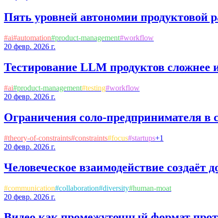
Пять уровней автономии продуктовой р
#
ai
#
automation
#
product-management
#
workflow
20 февр. 2026 г.
Тестирование LLM продуктов сложнее и
#
ai
#
product-management
#
testing
#
workflow
20 февр. 2026 г.
Ограничения соло-предпринимателя в с
#
theory-of-constraints
#
constraints
#
focus
#
startups
+
1
20 февр. 2026 г.
Человеческое взаимодействие создаёт 
#
communication
#
collaboration
#
diversity
#
human-moat
20 февр. 2026 г.
Видео как промежуточный формат про