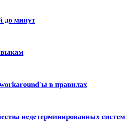
й до минут
навыкам
workaround'ы в правилах
чества недетерминированных систем