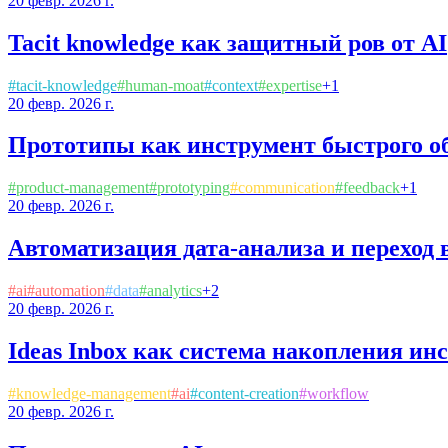
20 февр. 2026 г.
Tacit knowledge как защитный ров от AI
#
tacit-knowledge
#
human-moat
#
context
#
expertise
+
1
20 февр. 2026 г.
Прототипы как инструмент быстрого о
#
product-management
#
prototyping
#
communication
#
feedback
+
1
20 февр. 2026 г.
Автоматизация дата-анализа и переход 
#
ai
#
automation
#
data
#
analytics
+
2
20 февр. 2026 г.
Ideas Inbox как система накопления ин
#
knowledge-management
#
ai
#
content-creation
#
workflow
20 февр. 2026 г.