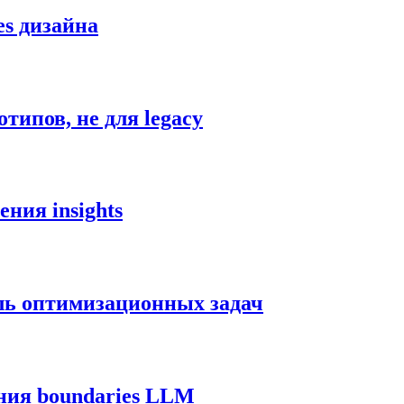
es дизайна
типов, не для legacy
ния insights
ль оптимизационных задач
ния boundaries LLM