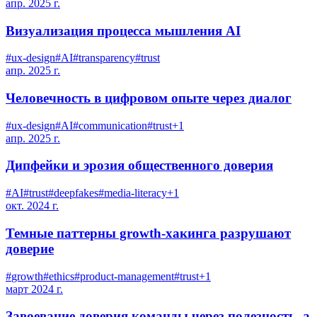
апр. 2025 г.
Визуализация процесса мышления AI
#
ux-design
#
AI
#
transparency
#
trust
апр. 2025 г.
Человечность в цифровом опыте через диалог
#
ux-design
#
AI
#
communication
#
trust
+
1
апр. 2025 г.
Дипфейки и эрозия общественного доверия
#
AI
#
trust
#
deepfakes
#
media-literacy
+
1
окт. 2024 г.
Темные паттерны growth-хакинга разрушают
доверие
#
growth
#
ethics
#
product-management
#
trust
+
1
март 2024 г.
Завоевание доверия команды через полезность, а