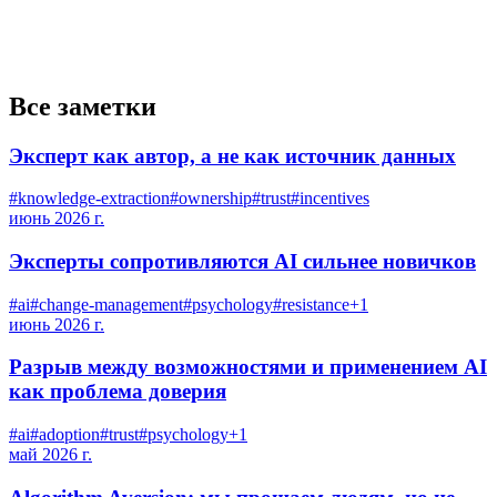
Все заметки
Эксперт как автор, а не как источник данных
#
knowledge-extraction
#
ownership
#
trust
#
incentives
июнь 2026 г.
Эксперты сопротивляются AI сильнее новичков
#
ai
#
change-management
#
psychology
#
resistance
+
1
июнь 2026 г.
Разрыв между возможностями и применением AI
как проблема доверия
#
ai
#
adoption
#
trust
#
psychology
+
1
май 2026 г.