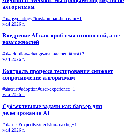
Algorithm Aversion: мы прощаем людям, но не
алгоритмам
#
ai
#
psychology
#
trust
#
human-behavior
+
1
май 2026 г.
Внедрение AI как проблема отношений, а не
возможностей
#
ai
#
adoption
#
change-management
#
trust
+
2
май 2026 г.
Контроль процесса тестирования снижает
сопротивление алгоритмам
#
ai
#
trust
#
adoption
#
user-experience
+
1
май 2026 г.
Субъективные задачи как барьер для
делегирования AI
#
ai
#
trust
#
expertise
#
decision-making
+
1
май 2026 г.