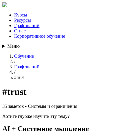
Курсы
Ресурсы
Граф знаний
О нас
Корпоративное обучение
Меню
Обучение
/
Граф знаний
/
#
trust
#
trust
35
заметок •
Системы и ограничения
Хотите глубже изучить эту тему?
AI + Системное мышление