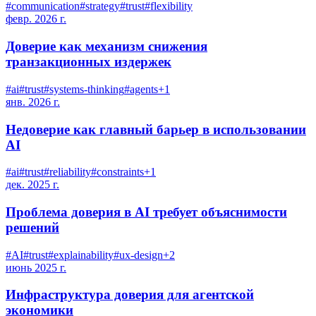
#
communication
#
strategy
#
trust
#
flexibility
февр. 2026 г.
Доверие как механизм снижения
транзакционных издержек
#
ai
#
trust
#
systems-thinking
#
agents
+
1
янв. 2026 г.
Недоверие как главный барьер в использовании
AI
#
ai
#
trust
#
reliability
#
constraints
+
1
дек. 2025 г.
Проблема доверия в AI требует объяснимости
решений
#
AI
#
trust
#
explainability
#
ux-design
+
2
июнь 2025 г.
Инфраструктура доверия для агентской
экономики