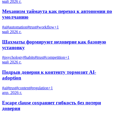
май 2026 г.
Механизм таймаута как переход к автономии по
умолчанию
#
ai
#
automation
#
trust
#
workflow
+
1
май 2026 г.
Шахматы формируют недоверие как базовую
установку
#
psychology
#
habits
#
trust
#
competition
+
1
май 2026 г.
Подрыв доверия к контенту тормозит AI-
adoption
#
ai
#
trust
#
content
#
regulation
+
1
апр. 2026 г.
Escape clause сохраняет гибкость без потери
доверия