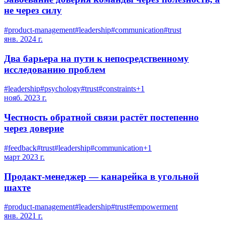
не через силу
#
product-management
#
leadership
#
communication
#
trust
янв. 2024 г.
Два барьера на пути к непосредственному
исследованию проблем
#
leadership
#
psychology
#
trust
#
constraints
+
1
нояб. 2023 г.
Честность обратной связи растёт постепенно
через доверие
#
feedback
#
trust
#
leadership
#
communication
+
1
март 2023 г.
Продакт-менеджер — канарейка в угольной
шахте
#
product-management
#
leadership
#
trust
#
empowerment
янв. 2021 г.