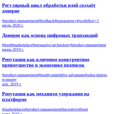
Регулярный цикл обработки идей создаёт
доверие
#
product-management
#
feedback
#
transparency
#
workflow
+
1
июль 2020 г.
Доверие как основа цифровых транзакций
#
trust
#
marketplace
#
persuasive-technology
#
product-management
июнь 2019 г.
Репутация как ключевое конкурентное
преимущество в экономике подписок
#
product-management
#
trust
#
competitive-advantage
#
subscription-
economy
апр. 2019 г.
Репутация как механизм удержания на
платформе
#
marketplaces
#
product-management
#
incentives
#
trust
март 2019 г.