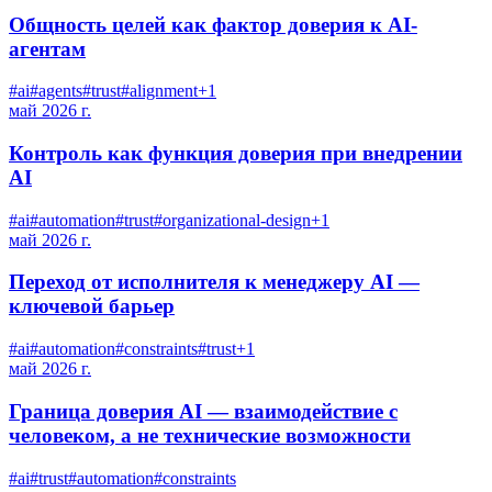
Общность целей как фактор доверия к AI-
агентам
#
ai
#
agents
#
trust
#
alignment
+
1
май 2026 г.
Контроль как функция доверия при внедрении
AI
#
ai
#
automation
#
trust
#
organizational-design
+
1
май 2026 г.
Переход от исполнителя к менеджеру AI —
ключевой барьер
#
ai
#
automation
#
constraints
#
trust
+
1
май 2026 г.
Граница доверия AI — взаимодействие с
человеком, а не технические возможности
#
ai
#
trust
#
automation
#
constraints