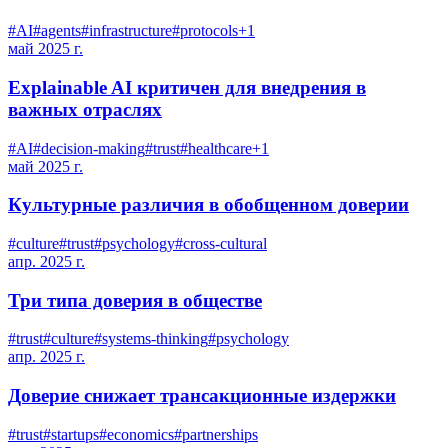
#
AI
#
agents
#
infrastructure
#
protocols
+
1
май 2025 г.
Explainable AI критичен для внедрения в
важных отраслях
#
AI
#
decision-making
#
trust
#
healthcare
+
1
май 2025 г.
Культурные различия в обобщенном доверии
#
culture
#
trust
#
psychology
#
cross-cultural
апр. 2025 г.
Три типа доверия в обществе
#
trust
#
culture
#
systems-thinking
#
psychology
апр. 2025 г.
Доверие снижает трансакционные издержки
#
trust
#
startups
#
economics
#
partnerships