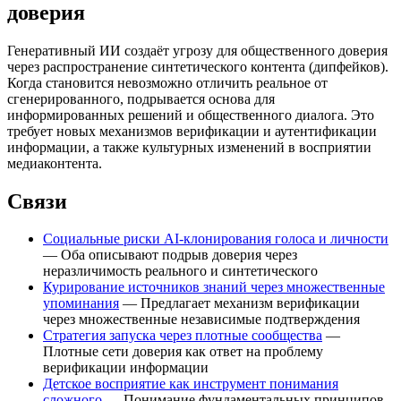
доверия
Генеративный ИИ создаёт угрозу для общественного доверия
через распространение синтетического контента (дипфейков).
Когда становится невозможно отличить реальное от
сгенерированного, подрывается основа для
информированных решений и общественного диалога. Это
требует новых механизмов верификации и аутентификации
информации, а также культурных изменений в восприятии
медиаконтента.
Связи
Социальные риски AI-клонирования голоса и личности
— Оба описывают подрыв доверия через
неразличимость реального и синтетического
Курирование источников знаний через множественные
упоминания
— Предлагает механизм верификации
через множественные независимые подтверждения
Стратегия запуска через плотные сообщества
—
Плотные сети доверия как ответ на проблему
верификации информации
Детское восприятие как инструмент понимания
сложного
— Понимание фундаментальных принципов