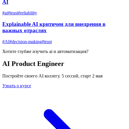
AI
#
ai
#
trust
#
reliability
Explainable AI критичен для внедрения в
важных отраслях
#
AI
#
decision-making
#
trust
Хотите глубже изучить
ai и автоматизация
?
AI Product Engineer
Постройте своего AI коллегу. 5 сессий, старт 2 мая
Узнать о курсе