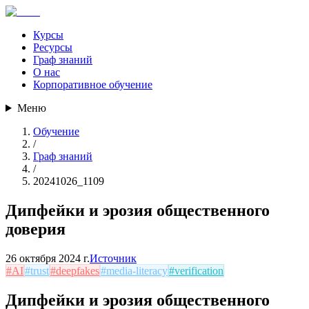
Курсы
Ресурсы
Граф знаний
О нас
Корпоративное обучение
Меню
Обучение
/
Граф знаний
/
20241026_1109
Дипфейки и эрозия общественного
доверия
26 октября 2024 г.
Источник
#
AI
#
trust
#
deepfakes
#
media-literacy
#
verification
Дипфейки и эрозия общественного