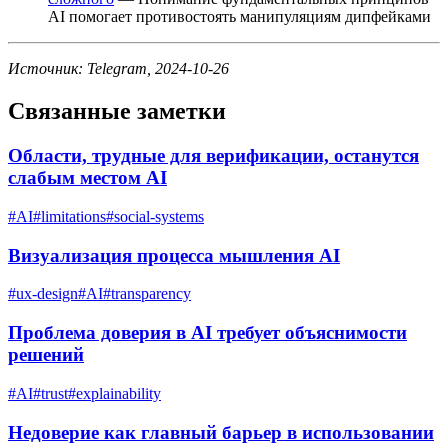
AI помогает противостоять манипуляциям дипфейками
Источник: Telegram, 2024-10-26
Связанные заметки
Области, трудные для верификации, останутся
слабым местом AI
#
AI
#
limitations
#
social-systems
Визуализация процесса мышления AI
#
ux-design
#
AI
#
transparency
Проблема доверия в AI требует объяснимости
решений
#
AI
#
trust
#
explainability
Недоверие как главный барьер в использовании