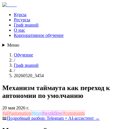
Курсы
Ресурсы
Граф знаний
О нас
Корпоративное обучение
Меню
Обучение
/
Граф знаний
/
20260520_3454
Механизм таймаута как переход к
автономии по умолчанию
20 мая 2026 г.
#
ai
#
automation
#
trust
#
workflow
#
constraints
📖
Подробный разбор:
Telegram + AI-ассистент
→