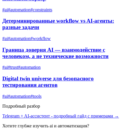
#
ai
#
automation
#
constraints
Детерминированные workflow vs AI-агенты:
разные задачи
#
ai
#
automation
#
workflow
Граница доверия AI — взаимодействие с
человеком, а не технические возможности
#
ai
#
trust
#
automation
Digital twin universe для безопасного
тестирования агентов
#
ai
#
automation
#
tools
Подробный разбор
Telegram + AI-ассистент
- подробный гайд с примерами →
Хотите глубже изучить
ai и автоматизация
?