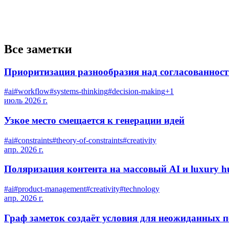
Все заметки
Приоритизация разнообразия над согласованност
#
ai
#
workflow
#
systems-thinking
#
decision-making
+
1
июль 2026 г.
Узкое место смещается к генерации идей
#
ai
#
constraints
#
theory-of-constraints
#
creativity
апр. 2026 г.
Поляризация контента на массовый AI и luxury 
#
ai
#
product-management
#
creativity
#
technology
апр. 2026 г.
Граф заметок создаёт условия для неожиданных п