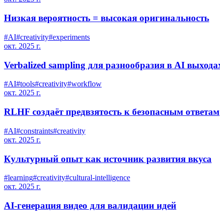
Низкая вероятность = высокая оригинальность
#
AI
#
creativity
#
experiments
окт. 2025 г.
Verbalized sampling для разнообразия в AI выхода
#
AI
#
tools
#
creativity
#
workflow
окт. 2025 г.
RLHF создаёт предвзятость к безопасным ответам
#
AI
#
constraints
#
creativity
окт. 2025 г.
Культурный опыт как источник развития вкуса
#
learning
#
creativity
#
cultural-intelligence
окт. 2025 г.
AI-генерация видео для валидации идей