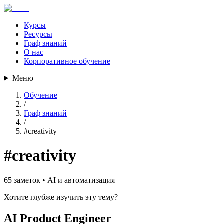
Курсы
Ресурсы
Граф знаний
О нас
Корпоративное обучение
Меню
Обучение
/
Граф знаний
/
#
creativity
#
creativity
65
заметок •
AI и автоматизация
Хотите глубже изучить эту тему?
AI Product Engineer