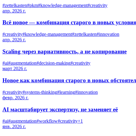
#
zettelkasten
#
pkm
#
knowledge-management
#
creativity
апр. 2026 г.
Всё новое — комбинация старого в новых услови
#
creativity
#
knowledge-management
#
zettelkasten
#
innovation
апр. 2026 г.
Scaling через вариативность, а не копирование
#
ai
#
augmentation
#
decision-making
#
creativity
март 2026 г.
Новое как комбинация старого в новых обстояте
#
creativity
#
systems-thinking
#
learning
#
innovation
февр. 2026 г.
AI масштабирует экспертизу, не заменяет её
#
ai
#
augmentation
#
workflow
#
creativity
+
1
янв. 2026 г.