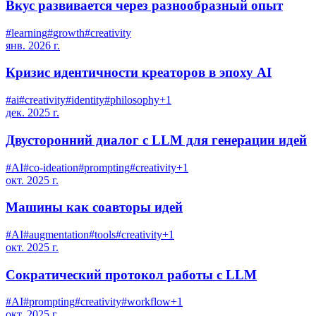
Вкус развивается через разнообразный опыт
#
learning
#
growth
#
creativity
янв. 2026 г.
Кризис идентичности креаторов в эпоху AI
#
ai
#
creativity
#
identity
#
philosophy
+
1
дек. 2025 г.
Двусторонний диалог с LLM для генерации идей
#
AI
#
co-ideation
#
prompting
#
creativity
+
1
окт. 2025 г.
Машины как соавторы идей
#
AI
#
augmentation
#
tools
#
creativity
+
1
окт. 2025 г.
Сократический протокол работы с LLM
#
AI
#
prompting
#
creativity
#
workflow
+
1
окт. 2025 г.