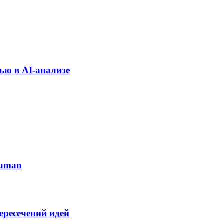
ью в AI-анализе
human
ересечений идей