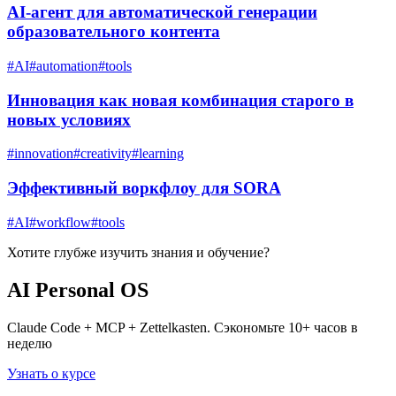
AI-агент для автоматической генерации
образовательного контента
#
AI
#
automation
#
tools
Инновация как новая комбинация старого в
новых условиях
#
innovation
#
creativity
#
learning
Эффективный воркфлоу для SORA
#
AI
#
workflow
#
tools
Хотите глубже изучить
знания и обучение
?
AI Personal OS
Claude Code + MCP + Zettelkasten. Сэкономьте 10+ часов в
неделю
Узнать о курсе