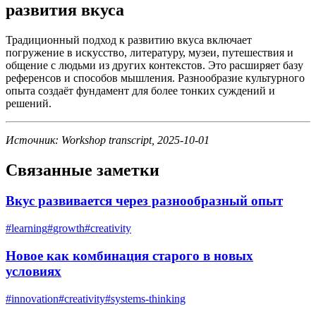
развития вкуса
Традиционный подход к развитию вкуса включает
погружение в искусство, литературу, музеи, путешествия и
общение с людьми из других контекстов. Это расширяет базу
референсов и способов мышления. Разнообразие культурного
опыта создаёт фундамент для более тонких суждений и
решений.
Источник: Workshop transcript, 2025-10-01
Связанные заметки
Вкус развивается через разнообразный опыт
#
learning
#
growth
#
creativity
Новое как комбинация старого в новых
условиях
#
innovation
#
creativity
#
systems-thinking