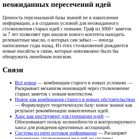
неожиданных пересечений идей
Ценность персональной базы знаний не в накоплении
информации, а в создании условий для неожиданного
столкновения старых идей с новыми. Граф из 3000+ заметок
за 7 лет позволяет при анализе нового контента находить
релевантные мысли, о которых сам забыл — иногда
написанные годы назад. Из этих столкновений рождаются
новые инсайты и связи, которые невозможно было бы
обнаружить линейным поиском.
Связи
Всё новое
— комбинация старого в новых условиях —
Раскрывает механизм инноваций через столкновение
старых заметок с новым контекстом.
Новое как комбинация старого в новых обстоятельствах
— Формулирует теоретическую базу: новое знание как
результат рекомбинации накопленных идей.
Хаос как инструмент для генерации идей
—
Обосновывает пользу нелинейности и контролируемого
хаоса для рождения креативных ассоциаций.
Система из пяти потоков информации
— Расширяет
концепцию столкновения мыслей до системы