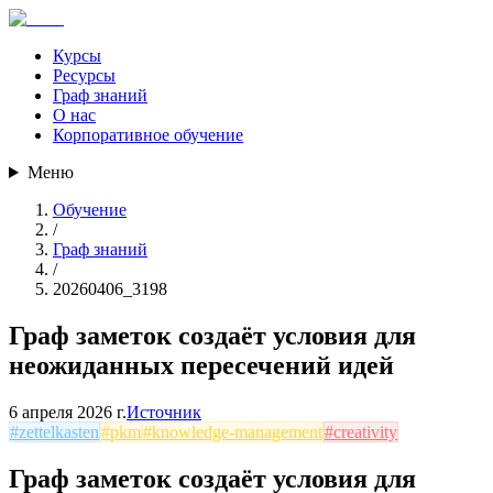
Курсы
Ресурсы
Граф знаний
О нас
Корпоративное обучение
Меню
Обучение
/
Граф знаний
/
20260406_3198
Граф заметок создаёт условия для
неожиданных пересечений идей
6 апреля 2026 г.
Источник
#
zettelkasten
#
pkm
#
knowledge-management
#
creativity
Граф заметок создаёт условия для