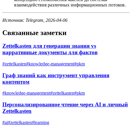
взаимодействия различных информационных потоков.
Источник: Telegram, 2026-04-06
Связанные заметки
Zettelkasten для генерации знания vs
нарративные документы для фактов
#
zettelkasten
#
knowledge-management
#
pkm
Граф знаний как инструмент управления
контентом
#
knowledge-management
#
zettelkasten
#
pkm
Персонализированное чтение через AI и личный
Zettelkasten
#
ai
#
zettelkasten
#
learning