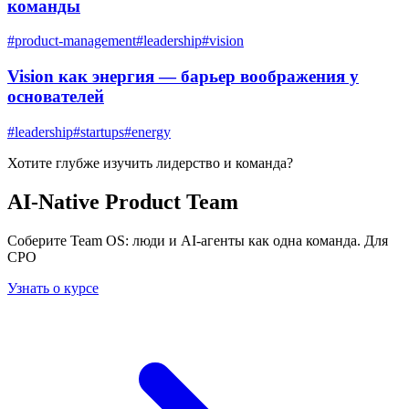
команды
#
product-management
#
leadership
#
vision
Vision как энергия — барьер воображения у
основателей
#
leadership
#
startups
#
energy
Хотите глубже изучить
лидерство и команда
?
AI-Native Product Team
Соберите Team OS: люди и AI-агенты как одна команда. Для
CPO
Узнать о курсе