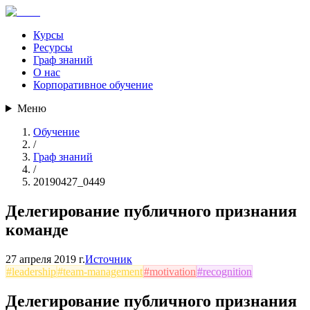
Курсы
Ресурсы
Граф знаний
О нас
Корпоративное обучение
Меню
Обучение
/
Граф знаний
/
20190427_0449
Делегирование публичного признания
команде
27 апреля 2019 г.
Источник
#
leadership
#
team-management
#
motivation
#
recognition
Делегирование публичного признания