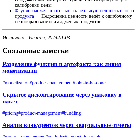
калибровки цены
Фаундер может не осознавать реальную ценность своего
продукта
— Недооценка ценности ведёт к ошибочному
ценообразованию имиджевых продуктов
Источник: Telegram, 2024-01-03
Связанные заметки
Разделение функции и артефакта как линия
монетизации
#
monetization
#
product-management
#
jobs-to-be-done
Скрытое дисконтирование через упаковку в
пакет
#
pricing
#
product-management
#
bundling
Анализ конкурентов через квартальные отчеты
#
product-management
#
analytics
#
competitive-analysis