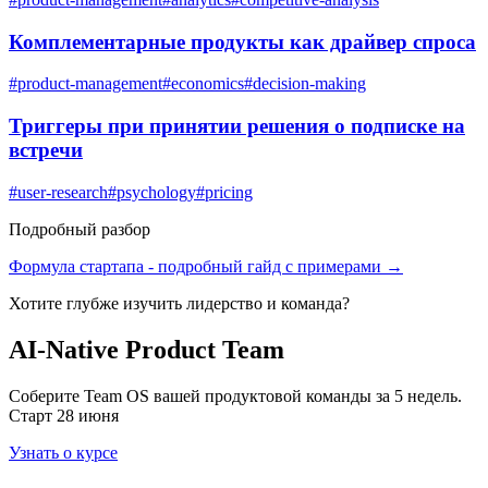
Комплементарные продукты как драйвер спроса
#
product-management
#
economics
#
decision-making
Триггеры при принятии решения о подписке на
встречи
#
user-research
#
psychology
#
pricing
Подробный разбор
Формула стартапа
- подробный гайд с примерами →
Хотите глубже изучить
лидерство и команда
?
AI-Native Product Team
Соберите Team OS вашей продуктовой команды за 5 недель.
Старт 28 июня
Узнать о курсе