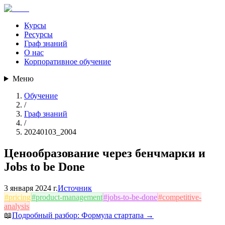
Курсы
Ресурсы
Граф знаний
О нас
Корпоративное обучение
Меню
Обучение
/
Граф знаний
/
20240103_2004
Ценообразование через бенчмарки и
Jobs to be Done
3 января 2024 г.
Источник
#
pricing
#
product-management
#
jobs-to-be-done
#
competitive-
analysis
📖
Подробный разбор:
Формула стартапа
→