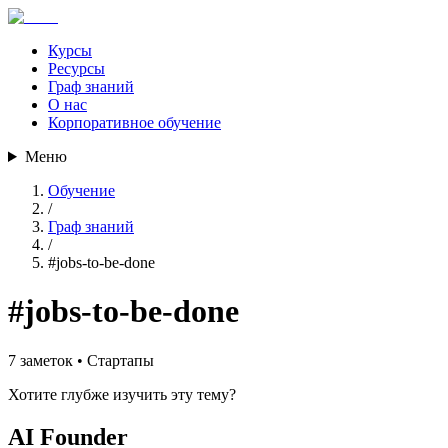
Курсы
Ресурсы
Граф знаний
О нас
Корпоративное обучение
Меню
Обучение
/
Граф знаний
/
#
jobs-to-be-done
#
jobs-to-be-done
7
заметок •
Стартапы
Хотите глубже изучить эту тему?
AI Founder