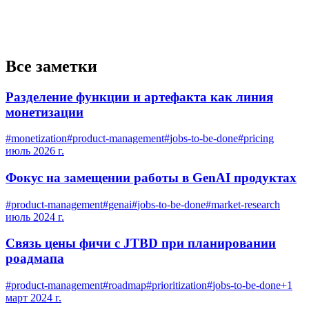
Все заметки
Разделение функции и артефакта как линия
монетизации
#
monetization
#
product-management
#
jobs-to-be-done
#
pricing
июль 2026 г.
Фокус на замещении работы в GenAI продуктах
#
product-management
#
genai
#
jobs-to-be-done
#
market-research
июль 2024 г.
Связь цены фичи с JTBD при планировании
роадмапа
#
product-management
#
roadmap
#
prioritization
#
jobs-to-be-done
+
1
март 2024 г.