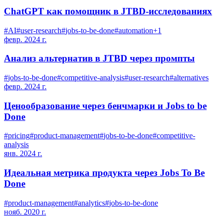
ChatGPT как помощник в JTBD-исследованиях
#
AI
#
user-research
#
jobs-to-be-done
#
automation
+
1
февр. 2024 г.
Анализ альтернатив в JTBD через промпты
#
jobs-to-be-done
#
competitive-analysis
#
user-research
#
alternatives
февр. 2024 г.
Ценообразование через бенчмарки и Jobs to be
Done
#
pricing
#
product-management
#
jobs-to-be-done
#
competitive-
analysis
янв. 2024 г.
Идеальная метрика продукта через Jobs To Be
Done
#
product-management
#
analytics
#
jobs-to-be-done
нояб. 2020 г.