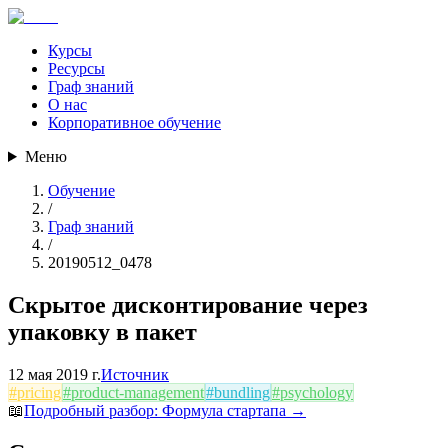
Курсы
Ресурсы
Граф знаний
О нас
Корпоративное обучение
Меню
Обучение
/
Граф знаний
/
20190512_0478
Скрытое дисконтирование через
упаковку в пакет
12 мая 2019 г.
Источник
#
pricing
#
product-management
#
bundling
#
psychology
📖
Подробный разбор:
Формула стартапа
→