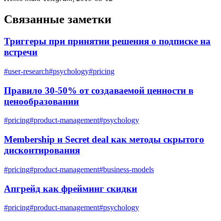
Связанные заметки
Триггеры при принятии решения о подписке на
встречи
#
user-research
#
psychology
#
pricing
Правило 30-50% от создаваемой ценности в
ценообразовании
#
pricing
#
product-management
#
psychology
Membership и Secret deal как методы скрытого
дисконтирования
#
pricing
#
product-management
#
business-models
Апгрейд как фрейминг скидки
#
pricing
#
product-management
#
psychology